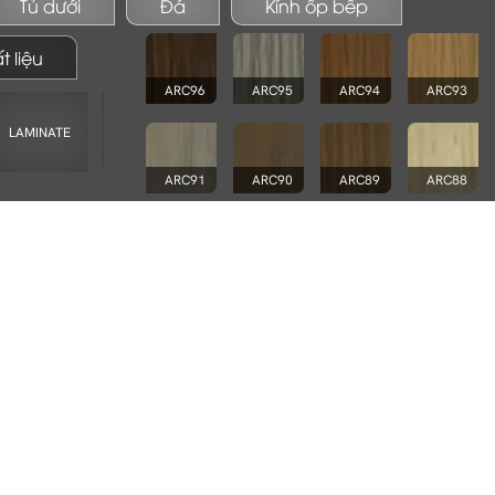
Tủ dưới
Đá
Kính ốp bếp
 liệu
ARC96
ARC95
ARC94
ARC93
LAMINATE
MELAMINE
VENEER + GỖ TỰ NHIÊN
ARC91
ARC90
ARC89
ARC88
ARC86
ARC85
ARC84
ARC83
ARC81
ARC80
ARC79
ARC78
ARC76
ARC75
ARC74
ARC73