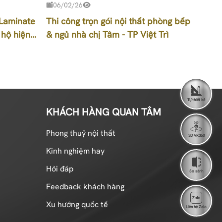
06/02/26
 Laminate
Thi công trọn gói nội thất phòng bếp
 hộ hiện
& ngủ nhà chị Tâm - TP Việt Trì
Tự thiết kế
KHÁCH HÀNG QUAN TÂM
Phong thuỷ nội thất
3D VR360
Kinh nghiệm hay
Hỏi đáp
So sánh
Feedback khách hàng
Xu hướng quốc tế
Liên hệ Zalo