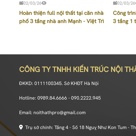
02/03/26
02/03/26
Hoàn thiện full nội thất tại căn nhà
Công trìn
phố 3 tầng nhà anh Mạnh - Việt Trì
3 tầng 1 t
CÔNG TY TNHH KIẾN TRÚC NỘI TH
ĐKKD: 0111100345. Sở KHĐT Hà Nội
Hotline: 0989.84.6666 - 090.2222.945
Email: noithathpro@gmail.com
Trụ sở chính: Tầng 4 - Số 18 Nguỵ Như Kon Tum - T