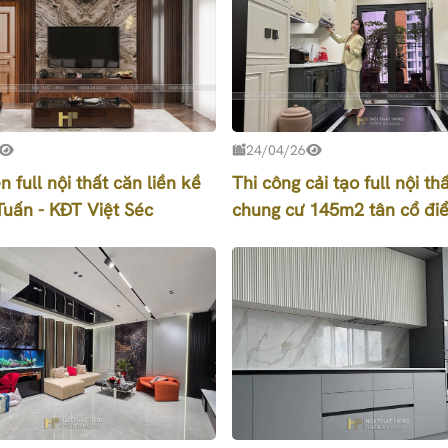
24/04/26
n full nội thất căn liền kề
Thi công cải tạo full nội th
uấn - KĐT Việt Séc
chung cư 145m2 tân cổ điể
đại