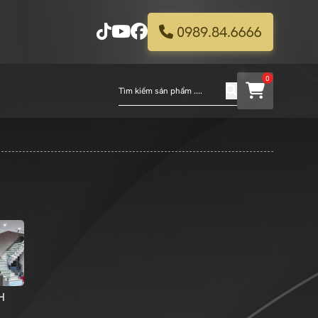
0989.84.6666
0
H