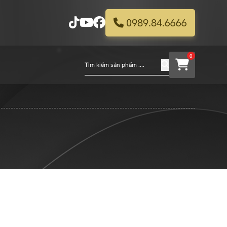
0989.84.6666
0