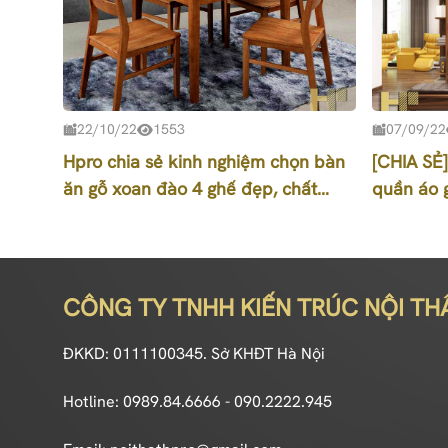
22/10/22
1553
07/09/22
Hpro chia sẻ kinh nghiệm chọn bàn
[CHIA SẺ
ăn gỗ xoan đào 4 ghế đẹp, chất
quần áo 
lượng
nhất
CÔNG TY TNHH KIẾN TRÚC NỘI TH
ĐKKD: 0111100345. Sở KHĐT Hà Nội
Hotline: 0989.84.6666 - 090.2222.945