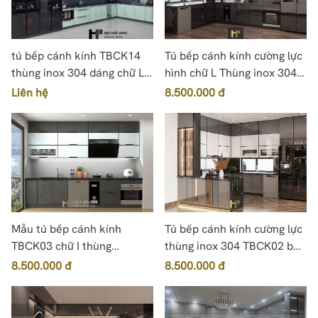
tủ bếp cánh kính TBCK14
Tủ bếp cánh kính cường lực
thùng inox 304 dáng chữ L
hình chữ L Thùng inox 304
có tủ rượu
TBCK10
Liên hệ
8.500.000 đ
Mẫu tủ bếp cánh kính
Tủ bếp cánh kính cường lực
TBCK03 chữ I thùng
thùng inox 304 TBCK02 bền
inox304 sơn tĩnh điện
đẹp cho gian bếp hiện đại
8.500.000 đ
8.500.000 đ
Việt Trì, Phú Thọ