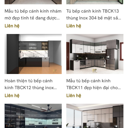
Mẫu tủ bếp cánh kính nhám
Tủ bếp cánh kính TBCK13
mờ đẹp tinh tế đang được
thùng Inox 304 bề mặt sần
yêu thích TBCK18
caro
Liên hệ
Liên hệ
Hoàn thiện tủ bếp cánh
Mẫu tủ bếp cánh kính
kính TBCK12 thùng inox
TBCK11 đẹp hiện đại cho
304 dáng chữ L
căn hộ liền kề
Liên hệ
Liên hệ