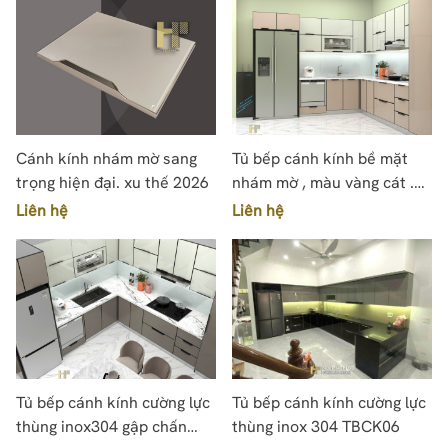
Cánh kính nhám mờ sang
Tủ bếp cánh kính bề mặt
trọng hiện đại. xu thế 2026
nhám mờ , màu vàng cát .
Thùng inox304 gập chấn
Liên hệ
Liên hệ
module nổi bật 2026
Tủ bếp cánh kính cường lực
Tủ bếp cánh kính cường lực
thùng inox304 gập chấn
thùng inox 304 TBCK06