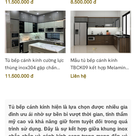
Module TBCK04
11.500.000 đ
8.500.000 đ
Tủ bếp cánh kính cường lực
Mẫu tủ bếp cánh kính
thùng inox304 gập chấn
TBCK09 kết hợp Melamine
Module TBCK05
chữ L
11.500.000 đ
Liên hệ
Tủ bếp cánh kính hiện là lựa chọn được nhiều gia
đình ưu ái nhờ sự bền bỉ vượt thời gian, tính thẩm
mỹ cao và khả năng giữ form tuyệt đối trong quá
trình sử dụng. Đây là sự kết hợp giữa khung inox