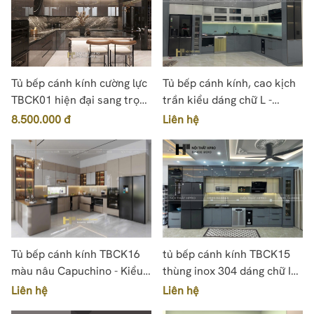
Tủ bếp cánh kính cường lực
Tủ bếp cánh kính, cao kịch
TBCK01 hiện đại sang trọng
trần kiểu dáng chữ L -
nhà anh Hùng - Hà Nội
TBCK17
8.500.000 đ
Liên hệ
Tủ bếp cánh kính TBCK16
tủ bếp cánh kính TBCK15
màu nâu Capuchino - Kiểu
thùng inox 304 dáng chữ I
dáng chữ U có bàn đảo
thẳng
Liên hệ
Liên hệ