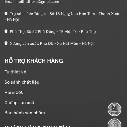
Email: noithathpro@gmail.com
Khung tủ thường được gia công theo dạng modul rời
CNC, kết hợp khuôn nhôm để tăng khả năng chịu lực.
Trụ sở chính: Tầng 4 - Số 18 Nguỵ Như Kon Tum - Thanh Xuân
Phần cánh sử dụng kính cường lực chất lượng cao, có
- Hà Nội
thể tùy chỉnh màu sắc hoặc in họa tiết theo sở thích.
Đây được xem là một tổ hợp vật liệu cao cấp, cho phép
Phú Thọ: Số 82 Phù Đổng - TP Việt Trì - Phú Thọ
tủ bếp giữ form ổn định, không phai màu, không trầy
xước, đồng thời mang đến diện mạo hiện đại và tinh tế
Xưởng sản xuất: Khu Đ5 - Xã Hát Môn - Hà Nội
cho toàn bộ không gian bếp.
HỖ TRỢ KHÁCH HÀNG
Tự thiết kế
So sánh chất liệu
View 360
Xưởng sản xuất
Bảo hành sản phẩm
Tự thiết kế