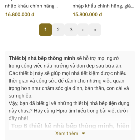
nhập khẩu chính hãng
nhập khẩu chính hãng, giá
100% Tây Ban Nha
tốt
16.800.000 đ
15.800.000 đ
1
2
3
›
»
Thiết bị nhà bếp thông minh
sẽ hỗ trợ mọi người
trong công việc nấu nướng và dọn dẹp sau bữa ăn.
Các thiết bị này sẽ giúp mọi nhà tiết kiệm được nhiều
thời gian và công sức để dành cho những việc quan
trọng hơn như chăm sóc gia đình, bản thân, con cái và
sự nghiệp.
Vậy, bạn đã biết gì về những thiết bị nhà bếp tiện dụng
này chưa? Hãy cùng Hpro tìm hiểu trong bài viết dưới
đây nhé!
Top 6 thiết kế nhà bếp thông minh, hiện
đại và tiện dụng cho gian bếp
Xem thêm