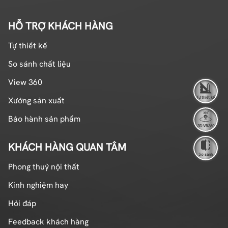
HỖ TRỢ KHÁCH HÀNG
Tự thiết kế
So sánh chất liệu
View 360
Tự thiết kế
Xưởng sản xuất
Bảo hành sản phẩm
3D VR360
KHÁCH HÀNG QUAN TÂM
Thiết bị bếp điện từ hiện đại, thông minh
So sánh
2.2. Lò vi sóng, lò nướng
Phong thuỷ nội thất
Trước đây mọi nhà thường sử dụng rất nhiều dầu mỡ
Kinh nghiệm hay
để chế biến các món chiên xào khiến cho bệnh máu
nhiễm mỡ, gout phát sinh... Do vậy, sử dụng lò vi sóng,
Hỏi đáp
lò nướng sẽ hạn chế tối đa lượng dầu mỡ trong các
Feedback khách hàng
món ăn và giữ nguyên giá trị dinh dưỡng.