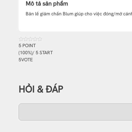
Mô tả sản phẩm
Bản lề giảm chấn Blum giúp cho việc đóng/mở cánh
5
POINT
(
100%
)/ 5 START
5
VOTE
HỎI & ĐÁP