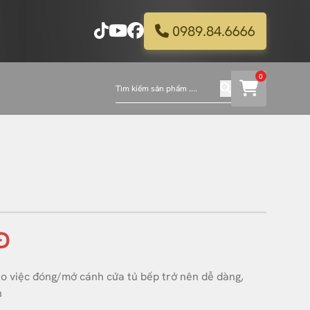
0989.84.6666
0
Đ
ho việc đóng/mở cánh cửa tủ bếp trở nên dễ dàng,
n