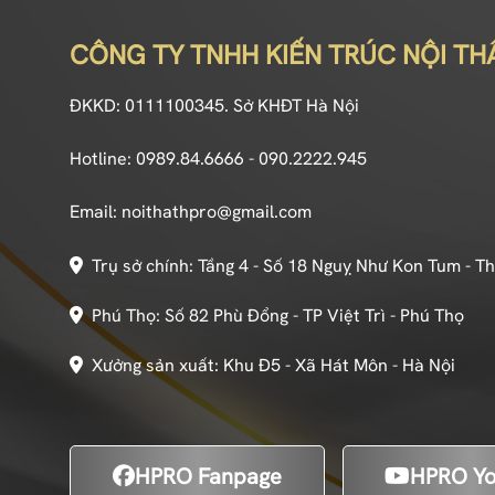
CÔNG TY TNHH KIẾN TRÚC NỘI TH
ĐKKD: 0111100345. Sở KHĐT Hà Nội
Hotline: 0989.84.6666 - 090.2222.945
Email: noithathpro@gmail.com
Trụ sở chính: Tầng 4 - Số 18 Nguỵ Như Kon Tum - T
Phú Thọ: Số 82 Phù Đổng - TP Việt Trì - Phú Thọ
Xưởng sản xuất: Khu Đ5 - Xã Hát Môn - Hà Nội
HPRO Fanpage
HPRO Yo