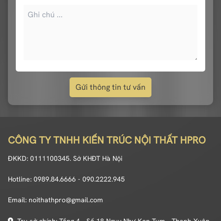
Gửi thông tin tư vấn
CÔNG TY TNHH KIẾN TRÚC NỘI THẤT HPRO
ĐKKD: 0111100345. Sở KHĐT Hà Nội
Hotline: 0989.84.6666 - 090.2222.945
Email: noithathpro@gmail.com
Trụ sở chính: Tầng 4 - Số 18 Nguỵ Như Kon Tum - Thanh Xuân