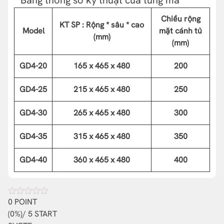
Chiều rộng
KT SP : Rộng * sâu * cao
Model
mặt cánh tủ
(mm)
(mm)
GD4-20
165 x 465 x 480
200
GD
4-25
215 x 465 x 480
250
GD
4-30
265 x 465 x 480
300
GD
4-35
315 x 465 x 480
350
GD
4-40
360 x 465 x 480
400
0
POINT
(
0%
)/ 5 START