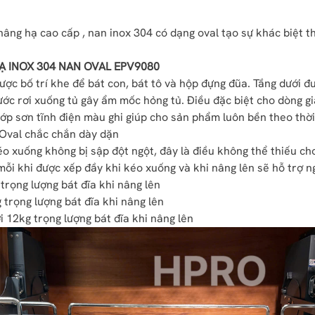
ng hạ cao cấp , nan inox 304 có dạng oval tạo sự khác biệt 
Ạ INOX 304 NAN OVAL EPV9080
được bố trí khe để bát con, bát tô và hộp đựng đũa. Tầng dưới 
c rơi xuống tủ gây ẩm mốc hỏng tủ. Điều đặc biệt cho dòng giá
lớp sơn tĩnh điện màu ghi giúp cho sản phẩm luôn bền theo thời
n Oval chắc chắn dày dặn
 kéo xuống không bị sập đột ngột, đây là điều không thể thiếu ch
mỗi khi được xếp đầy khi kéo xuống và khi nâng lên sẽ hỗ trợ n
 trọng lượng bát đĩa khi nâng lên
 trọng lượng bát đĩa khi nâng lên
i 12kg trọng lượng bát đĩa khi nâng lên