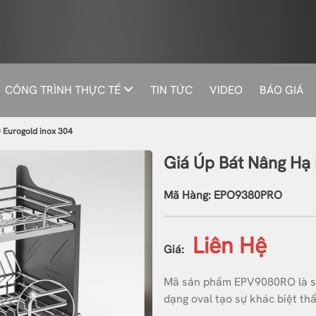
CÔNG TRÌNH THỰC TẾ
TIN TỨC
VIDEO
BÁO GIÁ
 Eurogold inox 304
Giá Úp Bát Nâng Hạ
Mã Hàng: EPO9380PRO
Liên Hệ
Giá:
Mã sản phẩm EPV9080RO là sản
dạng oval tạo sự khác biệt t