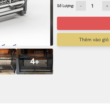
Số Lượng:
−
+
Thêm vào giỏ
4+