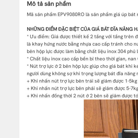
Mô tả sản phẩm
Mã sản phẩm EPV9080RO là sản phẩm giá úp bát nâ
NHỮNG ĐIỂM ĐẶC BIỆT CỦA GIÁ BÁT ĐĨA NÂNG H
* Ưu điểm: Giá được thiết kế 2 tầng với tầng trên 
là khay hứng nước bằng nhựa cao cấp tránh cho nướ
bên hộp lực được làm bằng chất liệu inox 304 phủ 
* Chất liệu inox cao cấp bền bỉ theo thời gian, na
* Nút trợ lực ở 2 bên hộp lực giúp cho giá bát khi
người dùng không sợ khi trọng lượng bát đĩa năng 
+ Khi nhấn nút trợ lực bên trái sẽ giảm được 1-5kg
+ Khi nhấn nút trợ lực bên phải sẽ giảm được 5-7kg
+ Khi nhấn đồng thời 2 nút ở 2 bên sẽ giảm được tớ