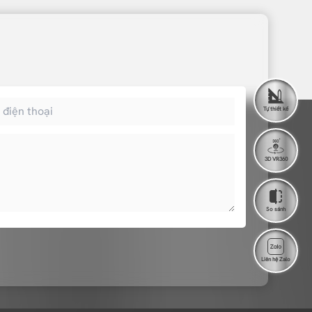
Tự thiết kế
3D VR360
So sánh
Liên hệ Zalo