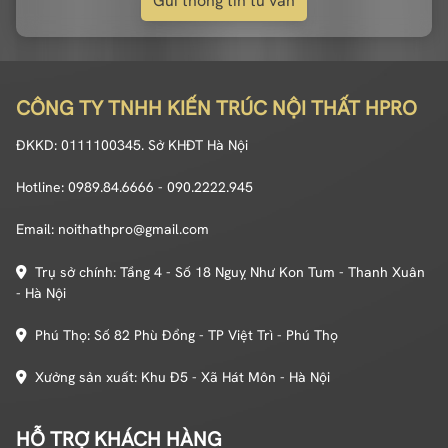
Gửi thông tin tư vấn
CÔNG TY TNHH KIẾN TRÚC NỘI THẤT HPRO
ĐKKD: 0111100345. Sở KHĐT Hà Nội
Hotline: 0989.84.6666 - 090.2222.945
Email: noithathpro@gmail.com
Trụ sở chính: Tầng 4 - Số 18 Nguỵ Như Kon Tum - Thanh Xuân
- Hà Nội
Phú Thọ: Số 82 Phù Đổng - TP Việt Trì - Phú Thọ
Xưởng sản xuất: Khu Đ5 - Xã Hát Môn - Hà Nội
HỖ TRỢ KHÁCH HÀNG