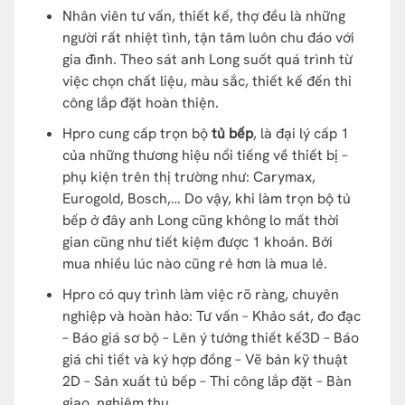
Nhân viên tư vấn, thiết kế, thợ đều là những
người rất nhiệt tình, tận tâm luôn chu đáo với
gia đình. Theo sát anh Long suốt quá trình từ
việc chọn chất liệu, màu sắc, thiết kế đến thi
công lắp đặt hoàn thiện.
Hpro cung cấp trọn bộ
tủ bếp
, là đại lý cấp 1
của những thương hiệu nổi tiếng về thiết bị –
phụ kiện trên thị trường như: Carymax,
Eurogold, Bosch,… Do vậy, khi làm trọn bộ tủ
bếp ở đây anh Long cũng không lo mất thời
gian cũng như tiết kiệm được 1 khoản. Bởi
mua nhiều lúc nào cũng rẻ hơn là mua lẻ.
Hpro có quy trình làm việc rõ ràng, chuyên
nghiệp và hoàn hảo: Tư vấn – Khảo sát, đo đạc
– Báo giá sơ bộ – Lên ý tưởng thiết kế3D – Báo
giá chi tiết và ký hợp đồng – Vẽ bản kỹ thuật
2D – Sản xuất tủ bếp – Thi công lắp đặt – Bàn
giao, nghiệm thu.