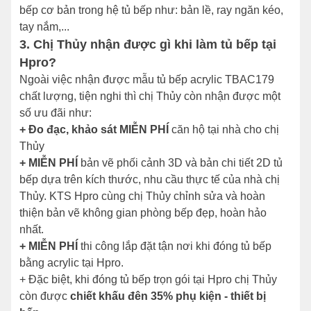
bếp cơ bản trong hệ tủ bếp như: bản lề, ray ngăn kéo,
tay nắm,...
3. Chị Thủy nhận được gì khi làm tủ bếp tại
Hpro?
Ngoài việc nhận được mẫu tủ bếp acrylic TBAC179
chất lượng, tiện nghi thì chị Thủy còn nhận được một
số ưu đãi như:
+ Đo đạc, khảo sát MIỄN PHÍ
căn hộ tại nhà cho chị
Thủy
+
MIỄN PHÍ
bản vẽ phối cảnh 3D và bản chi tiết 2D tủ
bếp dựa trên kích thước, nhu cầu thực tế của nhà chị
Thủy. KTS Hpro cùng chị Thủy chỉnh sửa và hoàn
thiện bản vẽ không gian phòng bếp đẹp, hoàn hảo
nhất.
+ MIỄN PHÍ
thi công lắp đặt tận nơi khi đóng tủ bếp
bằng acrylic tại Hpro.
+ Đặc biệt, khi đóng tủ bếp trọn gói tại Hpro chị Thủy
còn được
chiết khấu đên 35% phụ kiện - thiết bị