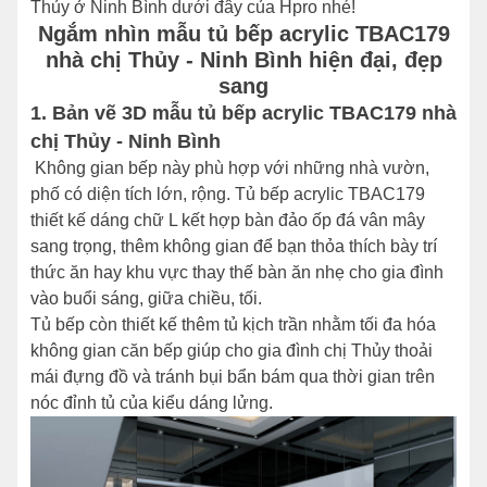
Thủy ở Ninh Bình dưới đây của Hpro nhé!
Ngắm nhìn mẫu tủ bếp acrylic TBAC179
nhà chị Thủy - Ninh Bình hiện đại, đẹp
sang
1. Bản vẽ 3D mẫu tủ bếp acrylic TBAC179 nhà
chị Thủy - Ninh Bình
Không gian bếp này phù hợp với những nhà vườn,
phố có diện tích lớn, rộng. Tủ bếp acrylic TBAC179
thiết kế dáng chữ L kết hợp bàn đảo ốp đá vân mây
sang trọng, thêm không gian để bạn thỏa thích bày trí
thức ăn hay khu vực thay thế bàn ăn nhẹ cho gia đình
vào buổi sáng, giữa chiều, tối.
Tủ bếp còn thiết kế thêm tủ kịch trần nhằm tối đa hóa
không gian căn bếp giúp cho gia đình chị Thủy thoải
mái đựng đồ và tránh bụi bẩn bám qua thời gian trên
nóc đỉnh tủ của kiểu dáng lửng.