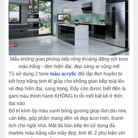
Mẫu không gian phòng bếp rộng thoáng đãng với tone
màu trắng - đen hiện đại, đẹp sang ai cũng mê
Tủ sử dụng 2 tone
màu acrylic
đối lập đen huyền bí
kết hợp trắng tinh tế giúp cho không gian bếp toát lên
vẻ đẹp hiện đại, sang trọng. Đây còn được biết đến là
gam màu thịnh hành KHÔNG lo lỗi mốt bất kể ở thời
đại nào.
Bố trí kính ốp màu xanh bóng gương giúp làm dịu nhẹ
căn bếp, góp phần mang đến vẻ đẹp tươi mới, thanh
lịch cho ngôi nhà. Mặt đá bàn bếp thì sử dụng đá
marble màu trắng vân mây đẹp, tinh tế. 2 phụ kiện với