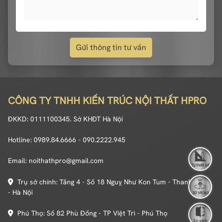
Gửi thông tin tư vấn
CÔNG TY TNHH KIẾN TRÚC NỘI THẤT HPRO
ĐKKD: 0111100345. Sở KHĐT Hà Nội
Hotline: 0989.84.6666 - 090.2222.945
Email: noithathpro@gmail.com
Tự thiết kế
Trụ sở chính: Tầng 4 - Số 18 Nguỵ Như Kon Tum - Thanh Xuân
- Hà Nội
3D VR360
Phú Thọ: Số 82 Phù Đổng - TP Việt Trì - Phú Thọ
So sánh