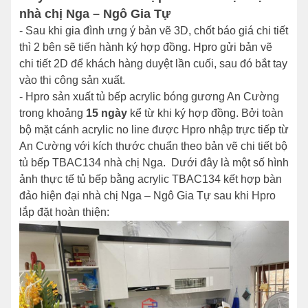
nhà chị Nga – Ngô Gia Tự
- Sau khi gia đình ưng ý bản vẽ 3D, chốt báo giá chi tiết
thì 2 bên sẽ tiến hành ký hợp đồng. Hpro gửi bản vẽ
chi tiết 2D để khách hàng duyệt lần cuối, sau đó bắt tay
vào thi công sản xuất.
- Hpro sản xuất tủ bếp acrylic bóng gương An Cường
trong khoảng
15 ngày
kể từ khi ký hợp đồng. Bởi toàn
bộ mặt cánh acrylic no line được Hpro nhập trực tiếp từ
An Cường với kích thước chuẩn theo bản vẽ chi tiết bộ
tủ bếp TBAC134 nhà chị Nga. Dưới đây là một số hình
ảnh thực tế tủ bếp bằng acrylic TBAC134 kết hợp bàn
đảo hiện đại nhà chị Nga – Ngô Gia Tự sau khi Hpro
lắp đặt hoàn thiện: