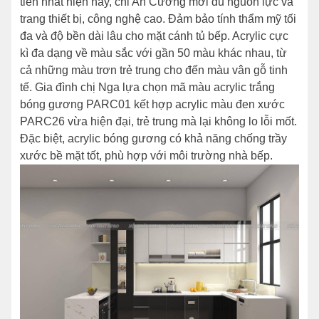
tiến nhất hiện nay, chỉ An Cường mới đủ nguồn lực và
trang thiết bị, công nghệ cao. Đảm bảo tính thẩm mỹ tối
đa và độ bền dài lâu cho mặt cánh tủ bếp. Acrylic cực
kì đa dạng về màu sắc với gần 50 màu khác nhau, từ
cả những màu trơn trẻ trung cho đến màu vân gỗ tinh
tế. Gia đình chị Nga lựa chọn mã màu acrylic trắng
bóng gương PARC01 kết hợp acrylic màu đen xước
PARC26 vừa hiện đại, trẻ trung mà lại không lo lỗi mốt.
Đặc biệt, acrylic bóng gương có khả năng chống trầy
xước bề mặt tốt, phù hợp với môi trường nhà bếp.