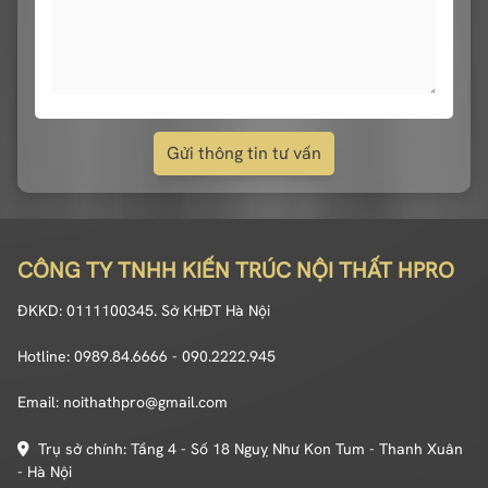
Gửi thông tin tư vấn
CÔNG TY TNHH KIẾN TRÚC NỘI THẤT HPRO
ĐKKD: 0111100345. Sở KHĐT Hà Nội
Hotline: 0989.84.6666 - 090.2222.945
Email: noithathpro@gmail.com
Trụ sở chính: Tầng 4 - Số 18 Nguỵ Như Kon Tum - Thanh Xuân
- Hà Nội