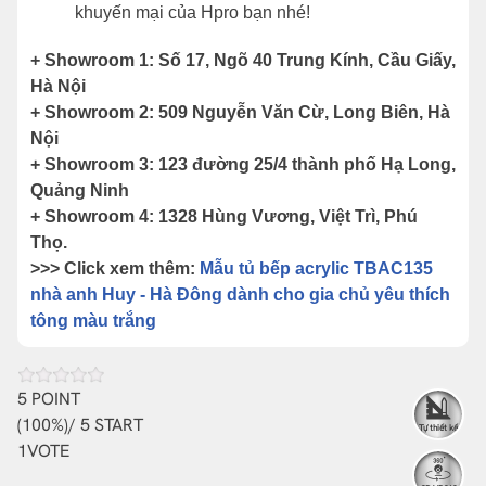
khuyến mại của Hpro bạn nhé!
+ Showroom 1: Số 17, Ngõ 40 Trung Kính, Cầu Giấy,
Hà Nội
+ Showroom 2: 509 Nguyễn Văn Cừ, Long Biên, Hà
Nội
+ Showroom 3: 123 đường 25/4 thành phố Hạ Long,
Quảng Ninh
+ Showroom 4: 1328 Hùng Vương, Việt Trì, Phú
Thọ.
>>> Click xem thêm:
Mẫu tủ bếp acrylic TBAC135
nhà anh Huy - Hà Đông dành cho gia chủ yêu thích
tông màu trắng
5
POINT
(
100%
)/ 5 START
Tự thiết kế
1
VOTE