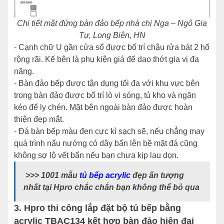
Chi tiết mặt đứng bàn đảo bếp nhà chị Nga – Ngô Gia
Tự, Long Biên, HN
- Cạnh chữ U gần cửa sổ được bố trí chậu rửa bát 2 hố
rộng rãi. Kế bên là phụ kiện giá để dao thớt gia vị đa
năng.
- Bàn đảo bếp được tận dụng tối đa với khu vực bên
trong bàn đảo được bố trí lò vi sóng, tủ kho và ngăn
kéo để ly chén. Mặt bên ngoài bàn đảo được hoàn
thiện đẹp mắt.
- Đá bàn bếp màu đen cực kì sạch sẽ, nếu chẳng may
quá trình nấu nướng có dây bẩn lên bề mặt đá cũng
không sợ lộ vết bẩn nếu bạn chưa kịp lau dọn.
>>> 1001 mẫu
tủ bếp acrylic
đẹp ấn tượng
nhất tại Hpro chắc chắn bạn không thể bỏ qua
3. Hpro thi công lắp đặt bộ tủ bếp bằng
acrylic TBAC134 kết hợp bàn đảo hiện đại