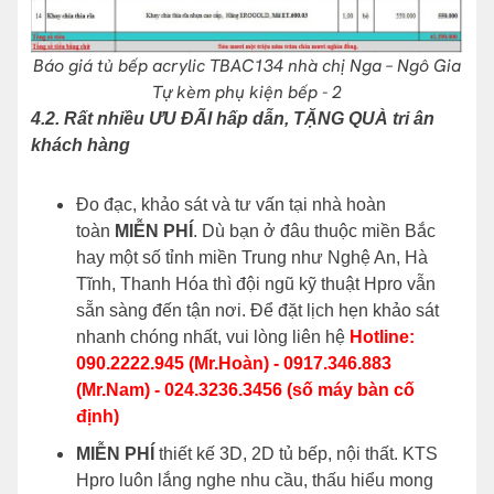
Báo giá tủ bếp acrylic TBAC134 nhà chị Nga – Ngô Gia
Tự kèm phụ kiện bếp - 2
4.2. Rất nhiều ƯU ĐÃI hấp dẫn, TẶNG QUÀ tri ân
khách hàng
Đo đạc, khảo sát và tư vấn tại nhà hoàn
toàn
MIỄN PHÍ
. Dù bạn ở đâu thuộc miền Bắc
hay một số tỉnh miền Trung như Nghệ An, Hà
Tĩnh, Thanh Hóa thì đội ngũ kỹ thuật Hpro vẫn
sẵn sàng đến tận nơi. Để đặt lịch hẹn khảo sát
nhanh chóng nhất, vui lòng liên hệ
Hotline:
090.2222.945 (Mr.Hoàn) - 0917.346.883
(Mr.Nam) - 024.3236.3456 (số máy bàn cố
định)
MIỄN PHÍ
thiết kế 3D, 2D tủ bếp, nội thất. KTS
Hpro luôn lắng nghe nhu cầu, thấu hiểu mong