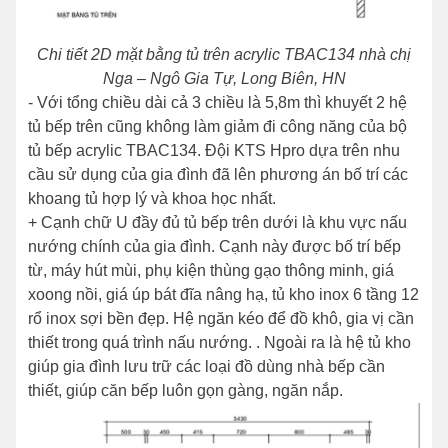
Chi tiết 2D mặt bằng tủ trên acrylic TBAC134 nhà chị
Nga – Ngô Gia Tự, Long Biên, HN
- Với tổng chiều dài cả 3 chiều là 5,8m thì khuyết 2 hệ
tủ bếp trên cũng không làm giảm đi công năng của bộ
tủ bếp acrylic TBAC134. Đội KTS Hpro dựa trên nhu
cầu sử dụng của gia đình đã lên phương án bố trí các
khoang tủ hợp lý và khoa học nhất.
+ Cạnh chữ U đầy đủ tủ bếp trên dưới là khu vực nấu
nướng chính của gia đình. Cạnh này được bố trí bếp
từ, máy hút mùi, phụ kiện thùng gạo thông minh, giá
xoong nồi, giá úp bát đĩa nâng hạ, tủ kho inox 6 tầng 12
rổ inox sợi bền đẹp. Hệ ngăn kéo để đồ khô, gia vị cần
thiết trong quá trình nấu nướng. . Ngoài ra là hệ tủ kho
giúp gia đình lưu trữ các loại đồ dùng nhà bếp cần
thiết, giúp căn bếp luôn gọn gàng, ngăn nắp.