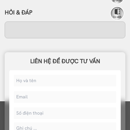
3D VR360
HỎI & ĐÁP
So sánh
LIÊN HỆ ĐỂ ĐƯỢC TƯ VẤN