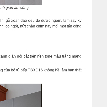
ánh gián ấm cúng.
 Thì gỗ xoan đào đều đã được ngâm, tẩm sấy kỹ
h, co ngót, nứt chân chim hay mối mọt tấn công
nh gián nổi bật trên nền tone màu trắng mang
ụng của bộ tủ bếp TBXD16 không hề làm bạn thất