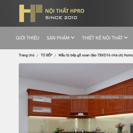
GIỚI THIỆU
SẢN PHẨM
THIẾT KẾ NỘI THẤT
Trang chủ
TỦ BẾP
Mẫu tủ bếp gỗ xoan đào TBXD16 nhà chị Hương 