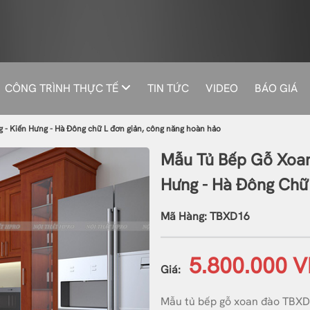
CÔNG TRÌNH THỰC TẾ
TIN TỨC
VIDEO
BÁO GIÁ
- Kiến Hưng - Hà Đông chữ L đơn giản, công năng hoàn hảo
Mẫu Tủ Bếp Gỗ Xoan
Hưng - Hà Đông Chữ
Mã Hàng: TBXD16
5.800.000 
Giá:
Mẫu tủ bếp gỗ xoan đào TBXD1