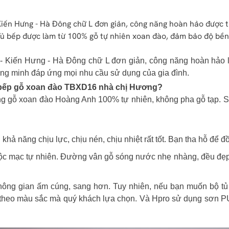
ến Hưng - Hà Đông chữ L đơn giản, công năng hoàn hảo được thi
Tủ bếp được làm từ 100% gỗ tự nhiên xoan đào, đảm bảo độ bền
 Kiến Hưng - Hà Đông chữ L đơn giản, công năng hoàn hảo 
ông minh đáp ứng mọi nhu cầu sử dụng của gia đình.
tủ bếp gỗ xoan đào TBXD16 nhà chị Hương?
gỗ xoan đào Hoàng Anh 100% tự nhiên, không pha gỗ tạp. Sở
ả năng chịu lực, chịu nén, chịu nhiệt rất tốt. Bạn tha hỗ để đ
c mạc tự nhiên. Đường vân gỗ sóng nước nhẹ nhàng, đều đẹp m
ông gian ấm cúng, sang hơn. Tuy nhiên, nếu bạn muốn bộ tủ b
 theo màu sắc mà quý khách lựa chọn. Và Hpro sử dụng sơn PU