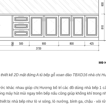
 thiết kế 2D mặt đứng A tủ bếp gỗ xoan đào TBXD16 nhà chị H
ước khác nhau giúp chị Hương bố trí các đồ dùng nhà bếp 1 cá
thống máy hút mùi ngay trên bếp nấu cũng giúp không khí trong n
t bị nhà bếp như lò vi sóng, lò nướng, bình ga, chậu - vòi rử