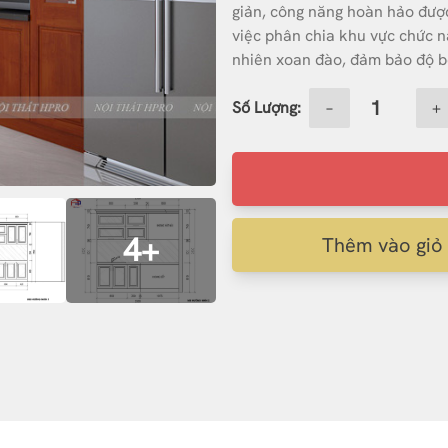
giản, công năng hoàn hảo được
việc phân chia khu vực chức n
nhiên xoan đào, đảm bảo độ b
Số Lượng:
−
+
4+
Thêm vào giỏ