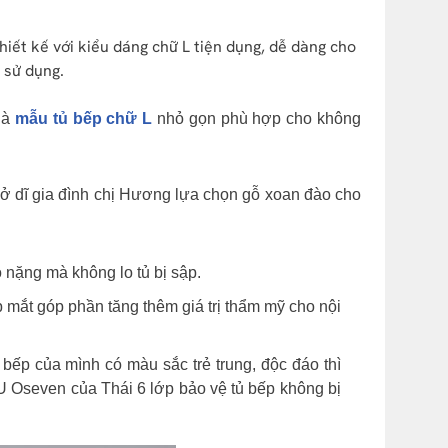
ết kế với kiểu dáng chữ L tiện dụng, dễ dàng cho
 sử dụng.
là
mẫu tủ bếp chữ L
nhỏ gọn phù hợp cho không
 dĩ gia đình chị Hương lựa chọn gỗ xoan đào cho
ồ nặng mà không lo tủ bị sập.
ắt góp phần tăng thêm giá trị thẩm mỹ cho nội
ếp của mình có màu sắc trẻ trung, độc đáo thì
 Oseven của Thái 6 lớp bảo vệ tủ bếp không bị