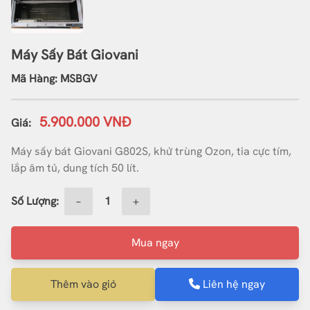
Máy Sấy Bát Giovani
Mã Hàng: MSBGV
5.900.000 VNĐ
Giá:
Máy sấy bát Giovani G802S, khử trùng Ozon, tia cực tím,
lắp âm tủ, dung tích 50 lít.
Số Lượng:
−
+
Mua ngay
Thêm vào giỏ
Liên hệ ngay