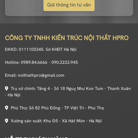
Gửi thông tin tư vấn
CÔNG TY TNHH KIẾN TRÚC NỘI THẤT HPRO
ĐKKD: 0111100345. Sở KHĐT Hà Nội
Hotline: 0989.84.6666 - 090.2222.945
Email: noithathpro@gmail.com
Trụ sở chính: Tầng 4 - Số 18 Nguỵ Như Kon Tum - Thanh Xuân
- Hà Nội
Phú Thọ: Số 82 Phù Đổng - TP Việt Trì - Phú Thọ
Xưởng sản xuất: Khu Đ5 - Xã Hát Môn - Hà Nội