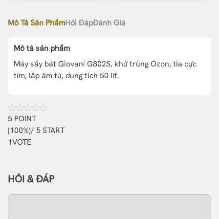
Mô Tả Sản Phẩm
Hỏi Đáp
Đánh Giá
Mô tả sản phẩm
Máy sấy bát Giovani G802S, khử trùng Ozon, tia cực
tím, lắp âm tủ, dung tích 50 lít.
5
POINT
(
100%
)/ 5 START
1
VOTE
HỎI & ĐÁP