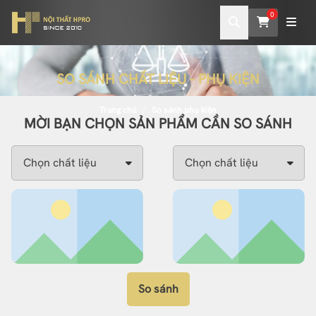
0
SO SÁNH CHẤT LIỆU - PHỤ KIỆN
Trang chủ
So sánh phụ kiện
MỜI BẠN CHỌN SẢN PHẨM CẦN SO SÁNH
So sánh