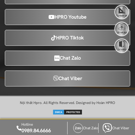
HPRO Youtube
Tự thiết kế
3D VR360
HPRO Tiktok
So sánh
Chat Zalo
Chat Viber
Nội thất Hpro. All Rights Reserved. Designed by Hoàn HPRO
Hotline
Chat Zalo
Chat Viber
0989.84.6666