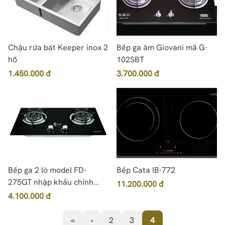
Chậu rửa bát Keeper inox 2
Bếp ga âm Giovani mã G-
hố
102SBT
1.450.000 đ
3.700.000 đ
Bếp ga 2 lò model FD-
Bếp Cata IB-772
275GT nhập khẩu chính
11.200.000 đ
hãng, chất lượng tốt, giá rẻ
4.100.000 đ
«
‹
2
3
4