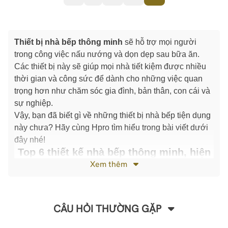
Thiết bị nhà bếp thông minh
sẽ hỗ trợ mọi người
trong công việc nấu nướng và dọn dẹp sau bữa ăn.
Các thiết bị này sẽ giúp mọi nhà tiết kiệm được nhiều
thời gian và công sức để dành cho những việc quan
trọng hơn như chăm sóc gia đình, bản thân, con cái và
sự nghiệp.
Vậy, bạn đã biết gì về những thiết bị nhà bếp tiện dụng
này chưa? Hãy cùng Hpro tìm hiểu trong bài viết dưới
đây nhé!
Top 6 thiết kế nhà bếp thông minh, hiện
đại và tiện dụng cho gian bếp
Xem thêm
1. Khái niệm về thiết bị nhà bếp
Thiết bị nhà bếp
là những sản phẩm hỗ trợ người nội
trợ trong quá trình nấu nướng. Cũng như góp phần
CÂU HỎI THƯỜNG GẶP
làm tăng tính thẩm mỹ hơn cho căn bếp của nhà bạn.
Thiết bị nhà bếp tiện dụng
được chia thành 2 nhóm