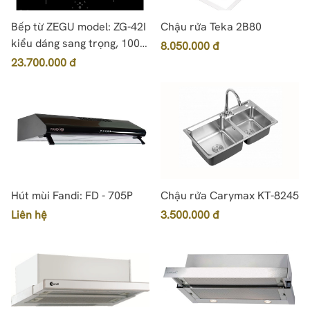
Bếp từ ZEGU model: ZG-42I
Chậu rửa Teka 2B80
kiểu dáng sang trọng, 100%
8.050.000 đ
chính hãng
23.700.000 đ
Hút mùi Fandi: FD - 705P
Chậu rửa Carymax KT-8245
Liên hệ
3.500.000 đ