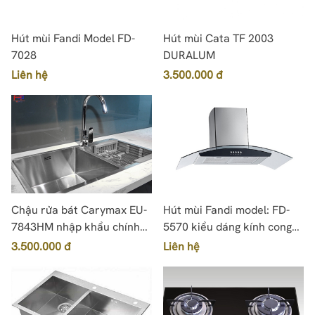
Hút mùi Fandi Model FD-
Hút mùi Cata TF 2003
7028
DURALUM
Liên hệ
3.500.000 đ
Chậu rửa bát Carymax EU-
Hút mùi Fandi model: FD-
7843HM nhập khẩu chính
5570 kiểu dáng kính cong
hãng, 100% inox 304
mềm mại, giá rẻ
3.500.000 đ
Liên hệ