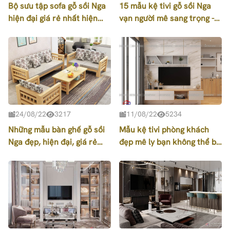
Bộ sưu tập sofa gỗ sồi Nga
15 mẫu kệ tivi gỗ sồi Nga
hiện đại giá rẻ nhất hiện
vạn người mê sang trọng -
nay
hiện đại - giá rẻ
24/08/22
3217
11/08/22
5234
Những mẫu bàn ghế gỗ sồi
Mẫu kệ tivi phòng khách
Nga đẹp, hiện đại, giá rẻ
đẹp mê ly bạn không thể bỏ
bán chạy nhất năm nay
qua của Nội Thất Hpro