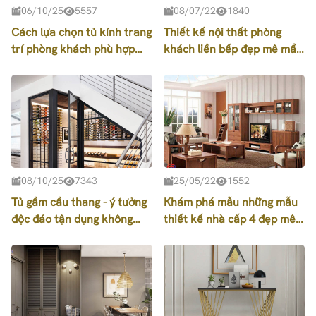
06/10/25
5557
08/07/22
1840
Cách lựa chọn tủ kính trang
Thiết kế nội thất phòng
trí phòng khách phù hợp
khách liền bếp đẹp mê mẩn
nhất
bạn không thể bỏ qua
08/10/25
7343
25/05/22
1552
Tủ gầm cầu thang - ý tưởng
Khám phá mẫu những mẫu
độc đáo tận dụng không
thiết kế nhà cấp 4 đẹp mê
gian chết ngôi nhà bạn
ly năm 2022