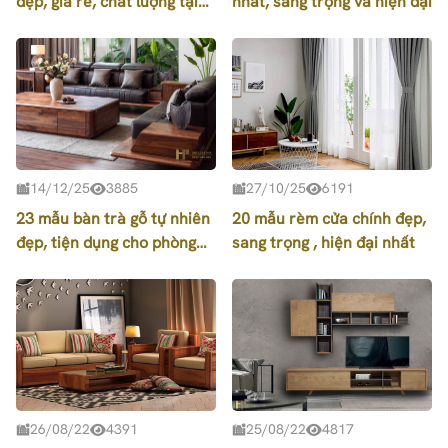
đẹp, giá rẻ, chất lượng tại
nhất, sang trọng và hiện đại
Nội Thất Hpro
14/12/25
3885
27/10/25
6191
23 mẫu bàn trà gỗ tự nhiên
20 mẫu rèm cửa chính đẹp,
đẹp, tiện dụng cho phòng
sang trọng , hiện đại nhất
khách
26/08/22
4391
25/08/22
4817