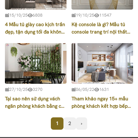
15/10/25
6808
19/10/25
11547
4 Mẫu tủ giày cao kịch trần
Kệ console là gì? Mẫu tủ
đẹp, tận dụng tối đa không
console trang trí nội thất
gian
đẹp, sang
27/10/25
3270
06/05/22
1631
Tại sao nên sử dụng vách
Tham khảo ngay 15+ mẫu
ngăn phòng khách bằng cây
phòng khách kết hợp bếp
xanh?
cho nhà nhỏ đẹp, giá rẻ
1
2
›