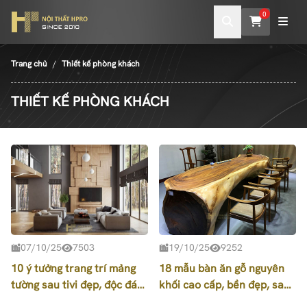
0
Trang chủ
Thiết kế phòng khách
THIẾT KẾ PHÒNG KHÁCH
07/10/25
7503
19/10/25
9252
10 ý tưởng trang trí mảng
18 mẫu bàn ăn gỗ nguyên
tường sau tivi đẹp, độc đáo,
khối cao cấp, bền đẹp, sang
hiện đại
trọng