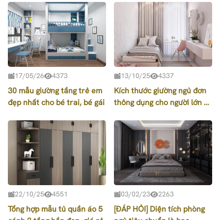
17/05/26
4373
13/10/25
4337
30 mẫu giường tầng trẻ em
Kích thước giường ngủ đơn
đẹp nhất cho bé trai, bé gái
thông dụng cho người lớn &
trẻ em
22/10/25
4551
03/02/23
2263
Tổng hợp mẫu tủ quần áo 5
[ĐÁP HỎI] Diện tích phòng