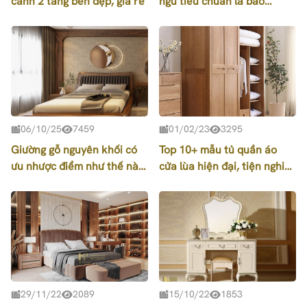
cánh 2 tầng bền đẹp, giá rẻ
ngủ tiêu chuẩn là bao
nhiêu? Mẫu phòng ngủ theo
diện tích đẹp, tiện nghi
06/10/25
7459
01/02/23
3295
Giường gỗ nguyên khối có
Top 10+ mẫu tủ quần áo
ưu nhược điểm như thế nào
cửa lùa hiện đại, tiện nghi
cùng nội thất Hpro tìm hiệu
được yêu thích nhất hiện
nào!
nay
29/11/22
2089
15/10/22
1853