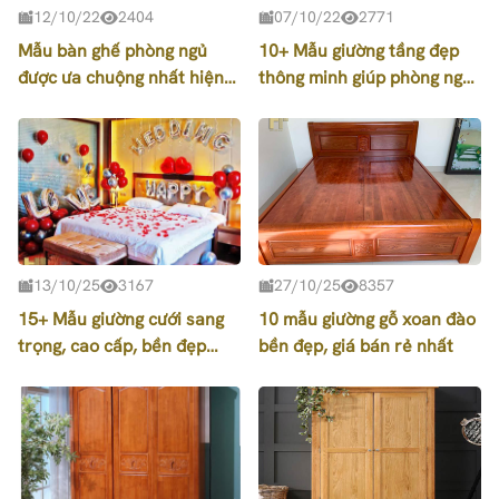
12/10/22
2404
07/10/22
2771
Mẫu bàn ghế phòng ngủ
10+ Mẫu giường tầng đẹp
được ưa chuộng nhất hiện
thông minh giúp phòng ngủ
nay
hiện đại hơn
13/10/25
3167
27/10/25
8357
15+ Mẫu giường cưới sang
10 mẫu giường gỗ xoan đào
trọng, cao cấp, bền đẹp
bền đẹp, giá bán rẻ nhất
nhất 2026