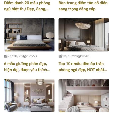
Điểm danh 20 mẫu phòng
Bàn trang điểm tân cổ điển
ngủ biệt thự Đẹp, Sang,
sang trọng đẳng cấp
Cuốn Hút ngay từ ánh nhìn
đầu tiên
21/10/25
12563
13/10/22
2343
6 mẫu giường phản đẹp,
Top 10+ mẫu đèn ốp trần
hiện đại, được yêu thích
phòng ngủ đẹp, HOT nhất
nhất 2026
trên thị trường hiện nay