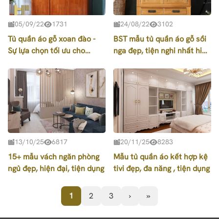
05/09/22
1731
24/08/22
3102
Tủ quần áo gỗ xoan đào -
BST mẫu tủ quần áo gỗ sồi
Sự lựa chọn tối ưu cho
nga đẹp, tiện nghi nhất hiện
không gian sang trọng và
nay
ấm cúng
13/10/25
6817
20/11/25
8283
15+ mẫu vách ngăn phòng
Mẫu tủ quần áo kết hợp kệ
ngủ đẹp, hiện đại, tiện dụng
tivi đẹp, đa năng , tiện dụng
1
2
3
›
»