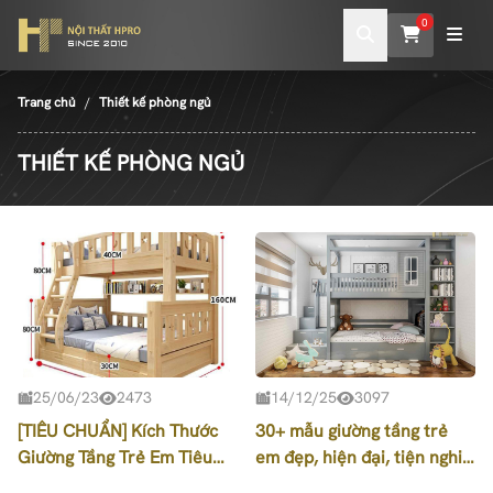
0
Trang chủ
Thiết kế phòng ngủ
THIẾT KẾ PHÒNG NGỦ
25/06/23
2473
14/12/25
3097
[TIÊU CHUẨN] Kích Thước
30+ mẫu giường tầng trẻ
Giường Tầng Trẻ Em Tiêu
em đẹp, hiện đại, tiện nghi
Chuẩn Là Bao Nhiêu?
nhất