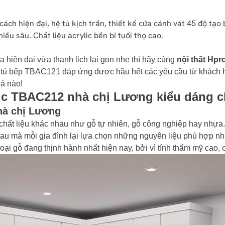
ách hiện đại, hệ tủ kịch trần, thiết kế cửa cánh vát 45 độ tạ
ều sâu. Chất liệu acrylic bền bỉ tuổi thọ cao.
 hiện đại vừa thanh lịch lại gọn nhẹ thì hãy cùng
nội thất Hpr
 tủ bếp TBAC121 đáp ứng được hầu hết các yêu cầu từ khách 
há nào!
ic TBAC212 nhà chị Lương kiểu dáng c
hà chị Lương
 chất liệu khác nhau như gỗ tự nhiên, gỗ công nghiệp hay nhựa
hau mà mỗi gia đình lại lựa chọn những nguyên liệu phù hợp nh
oại gỗ đang thịnh hành nhất hiện nay, bởi vì tính thẩm mỹ cao, 