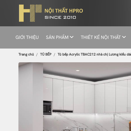
GIỚI THIỆU
SẢN PHẨM
THIẾT KẾ NỘI THẤT
Trang chủ
TỦ BẾP
Tủ bếp Acrylic TBAC212 nhà chị Lương kiểu dán