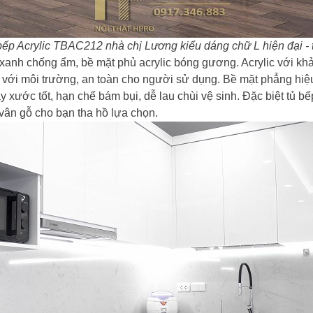
bếp Acrylic TBAC212 nhà chị Lương kiểu dáng chữ L hiện đại - t
h chống ẩm, bề mặt phủ acrylic bóng gương. Acrylic với khả n
ện với môi trường, an toàn cho người sử dụng. Bề mặt phẳng h
 xước tốt, hạn chế bám bụi, dễ lau chùi vệ sinh. Đặc biệt tủ bế
 vân gỗ cho bạn tha hồ lựa chọn.