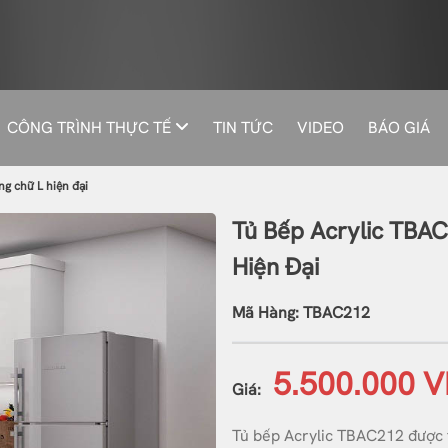
CÔNG TRÌNH THỰC TẾ
TIN TỨC
VIDEO
BÁO GIÁ
g chữ L hiện đại
Tủ Bếp Acrylic TBA
Hiện Đại
Mã Hàng: TBAC212
5.500.000 
Giá:
Tủ bếp Acrylic TBAC212 được t