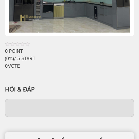
0
POINT
(
0%
)/ 5 START
0
VOTE
HỎI & ĐÁP