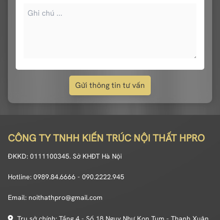
Gửi thông tin tư vấn
CÔNG TY TNHH KIẾN TRÚC NỘI THẤT HPRO
ĐKKD: 0111100345. Sở KHĐT Hà Nội
Hotline: 0989.84.6666 - 090.2222.945
Email: noithathpro@gmail.com
Trụ sở chính: Tầng 4 - Số 18 Nguỵ Như Kon Tum - Thanh Xuân