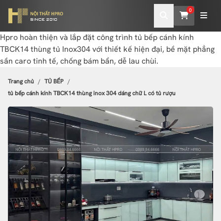
0
Hpro hoàn thiện và lắp đặt công trình tủ bếp cánh kính
TBCK14 thùng tủ Inox304 với thiết kế hiện đại, bề mặt phẳng
sần caro tinh tế, chống bám bẩn, dễ lau chùi.
Trang chủ
TỦ BẾP
tủ bếp cánh kính TBCK14 thùng inox 304 dáng chữ L có tủ rượu