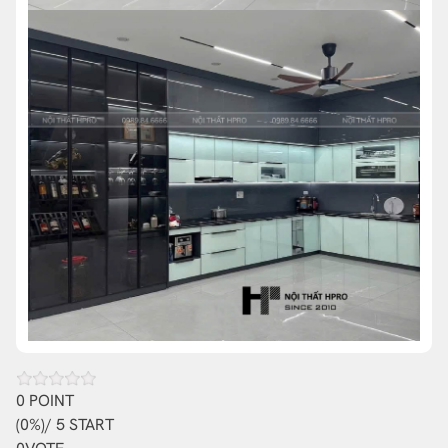
0
POINT
(
0%
)/ 5 START