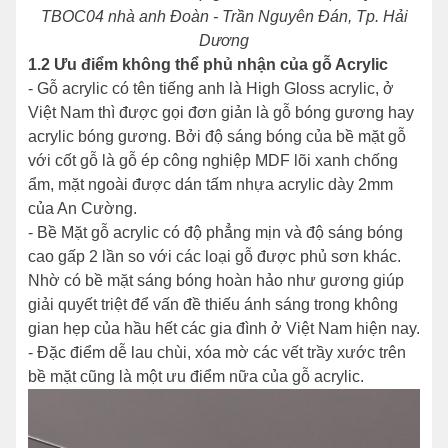
TBOC04 nhà anh Đoàn - Trần Nguyên Đán, Tp. Hải
Dương
1.2 Ưu điểm không thể phủ nhận của gỗ Acrylic
- Gỗ acrylic có tên tiếng anh là High Gloss acrylic, ở
Việt Nam thì được gọi đơn giản là gỗ bóng gương hay
acrylic bóng gương. Bởi độ sáng bóng của bề mặt gỗ
với cốt gỗ là gỗ ép công nghiệp MDF lõi xanh chống
ẩm, mặt ngoài được dán tấm nhựa acrylic dày 2mm
của An Cường.
- Bề Mặt gỗ acrylic có độ phẳng mịn và độ sáng bóng
cao gấp 2 lần so với các loại gỗ được phủ sơn khác.
Nhờ có bề mặt sáng bóng hoàn hảo như gương giúp
giải quyết triệt để vấn đề thiếu ánh sáng trong không
gian hẹp của hầu hết các gia đình ở Việt Nam hiện nay.
- Đặc điểm dễ lau chùi, xóa mờ các vết trầy xước trên
bề mặt cũng là một ưu điểm nữa của gỗ acrylic.