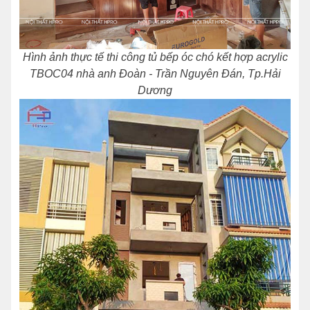
Hình ảnh thực tế thi công tủ bếp óc chó kết hợp acrylic
TBOC04 nhà anh Đoàn - Trần Nguyên Đán, Tp.Hải
Dương