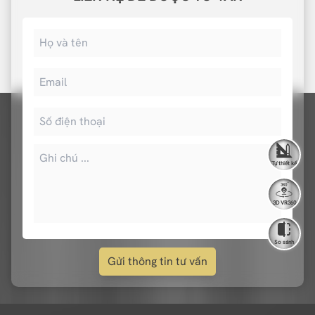
Tự thiết kế
3D VR360
So sánh
Gửi thông tin tư vấn