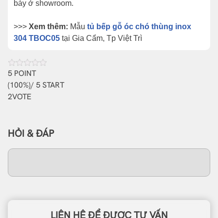
bày ở showroom.
>>>
Xem thêm:
Mẫu
tủ bếp gỗ óc chó thùng inox
304 TBOC05
tại Gia Cẩm, Tp Việt Trì
5
POINT
(
100%
)/ 5 START
2
VOTE
HỎI & ĐÁP
LIÊN HỆ ĐỂ ĐƯỢC TƯ VẤN