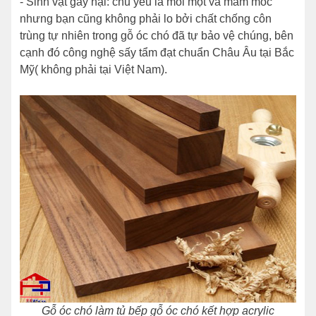
- Sinh vật gây hại: chủ yếu là mối mọt và mấm mốc
nhưng bạn cũng không phải lo bởi chất chống côn
trùng tự nhiên trong gỗ óc chó đã tự bảo vệ chúng, bên
cạnh đó công nghệ sấy tẩm đạt chuẩn Châu Âu tại Bắc
Mỹ( không phải tại Việt Nam).
Gỗ óc chó làm tủ bếp gỗ óc chó kết hợp acrylic