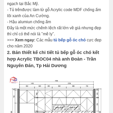
ngạch tại Bắc Mỹ.
- Tủ trênđược làm từ gỗ Acrylic code MDF chống ẩm
lõi xanh của An Cường.
- Hậu alumiun chống ẩm
Đây là một mức chênh lệch rất lớn về giá nhưng đẹp
thì chỉ có thể nói là "mê ly".
>>>
Xem ngay:
Các mẫu
tủ bếp gỗ óc chó
cực đẹp
cho năm 2020
2. Bản thiết kế chi tiết tủ bếp gỗ óc chó kết
hợp Acrylic TBOC04 nhà anh Đoàn - Trần
Nguyên Đán, Tp Hải Dương