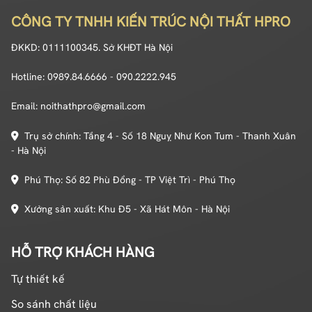
CÔNG TY TNHH KIẾN TRÚC NỘI THẤT HPRO
ĐKKD: 0111100345. Sở KHĐT Hà Nội
Hotline: 0989.84.6666 - 090.2222.945
Email: noithathpro@gmail.com
Trụ sở chính: Tầng 4 - Số 18 Nguỵ Như Kon Tum - Thanh Xuân
- Hà Nội
Phú Thọ: Số 82 Phù Đổng - TP Việt Trì - Phú Thọ
Xưởng sản xuất: Khu Đ5 - Xã Hát Môn - Hà Nội
HỖ TRỢ KHÁCH HÀNG
Tự thiết kế
So sánh chất liệu