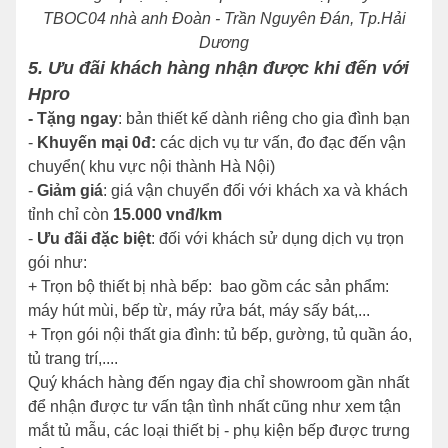
TBOC04 nhà anh Đoàn - Trần Nguyên Đán, Tp.Hải
Dương
5. Ưu đãi khách hàng nhận được khi đến với
Hpro
- Tặng ngay
: bản thiết kế dành riêng cho gia đình bạn
-
Khuyến mại 0đ:
các dịch vụ tư vấn, đo đạc đến vận
chuyển( khu vực nội thành Hà Nội)
-
Giảm giá
: giá vận chuyển đối với khách xa và khách
tỉnh chỉ còn
15.000 vnđ/km
-
Ưu đãi đặc biệt
: đối với khách sử dụng dịch vụ trọn
gói như:
+ Trọn bộ thiết bị nhà bếp: bao gồm các sản phẩm:
máy hút mùi, bếp từ, máy rửa bát, máy sấy bát,...
+ Trọn gói nội thất gia đình: tủ bếp, gường, tủ quần áo,
tủ trang trí,....
Quý khách hàng đến ngay địa chỉ showroom gần nhất
để nhận được tư vấn tận tình nhất cũng như xem tận
mắt tủ mẫu, các loại thiết bị - phụ kiện bếp được trưng