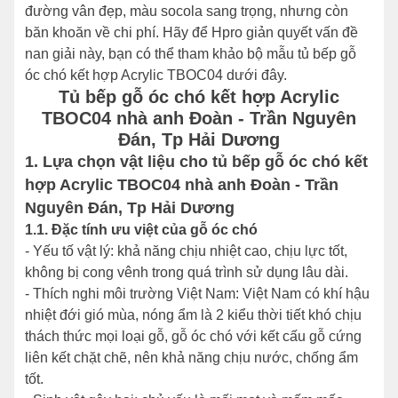
đường vân đẹp, màu socola sang trọng, nhưng còn
băn khoăn về chi phí. Hãy để Hpro giản quyết vấn đề
nan giải này, bạn có thể tham khảo bộ mẫu tủ bếp gỗ
óc chó kết hợp Acrylic TBOC04 dưới đây.
Tủ bếp gỗ óc chó kết hợp Acrylic
TBOC04 nhà anh Đoàn - Trần Nguyên
Đán, Tp Hải Dương
1. Lựa chọn vật liệu cho tủ bếp gỗ óc chó kết
hợp Acrylic TBOC04 nhà anh Đoàn - Trần
Nguyên Đán, Tp Hải Dương
1.1. Đặc tính ưu việt của gỗ óc chó
- Yếu tố vật lý: khả năng chịu nhiệt cao, chịu lực tốt,
không bị cong vênh trong quá trình sử dụng lâu dài.
- Thích nghi môi trường Việt Nam: Việt Nam có khí hậu
nhiệt đới gió mùa, nóng ẩm là 2 kiểu thời tiết khó chịu
thách thức mọi loại gỗ, gỗ óc chó với kết cấu gỗ cứng
liên kết chặt chẽ, nên khả năng chịu nước, chống ẩm
tốt.