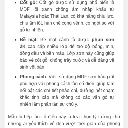
Cốt gỗ:
Cốt gỗ được sử dụng phổ biến là
MDF lõi xanh chống ẩm nhập khẩu từ
Malaysia hoặc Thái Lan, có khả năng chịu lực,
chịu ẩm tốt, hạn chế cong vênh, co ngót so với
gỗ tự nhiên.
Bề mặt:
Bề mặt cánh tủ được
phun sơn
2K
cao cấp nhiều lớp để tạo độ bóng, mịn,
đồng đều và bền màu. Lớp sơn này cũng giúp
bảo vệ cốt gỗ, chống trầy xước và dễ dàng vệ
sinh vết bẩn.
Phong cách:
Việc sử dụng MDF sơn trắng rất
phù hợp với phong cách tân cổ điển, giúp làm
nổi bật các chi tiết phào chỉ, đường nét chạm
khắc tinh xảo mà không có các vân gỗ tự
nhiên làm phân tán sự chú ý.
Mẫu tủ bếp tân cổ điển này là lựa chọn lý tưởng cho
những ai yêu thích vẻ đẹp vượt thời gian của phong