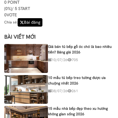
0
POINT
(
0%
)/ 5 START
0
VOTE
Bài đăng
Chia sẻ:
BÀI VIẾT MỚI
Giá bán tủ bếp gỗ óc chó là bao nhiêu
tiền? Bảng giá 2026
10/07/26
705
10 mẫu tủ bếp treo tường được ưa
chuộng nhất 2026
08/07/26
261
15 mẫu nhà bếp đẹp theo xu hướng
không gian sống 2026