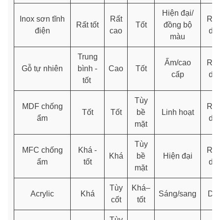
Hiện đại/
Inox sơn tĩnh
Rất
Rất
Rất tốt
Tốt
đồng bộ
điện
cao
dễ
màu
Trung
Ấm/cao
Rất
Gỗ tự nhiên
bình -
Cao
Tốt
cấp
dễ
tốt
Tùy
MDF chống
Rất
Tốt
Tốt
bề
Linh hoạt
ẩm
dễ
mặt
Tùy
MFC chống
Khá -
Rất
Khá
bề
Hiện đại
ẩm
tốt
dễ
mặt
Tùy
Khá–
Acrylic
Khá
Sáng/sang
Dễ
cốt
tốt
Tùy