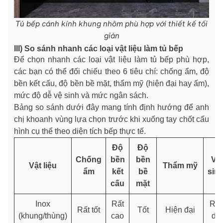
Tủ bếp cánh kính khung nhôm phù hợp với thiết kế tối
giản
III) So sánh nhanh các loại vật liệu làm tủ bếp
Để chọn nhanh các loại vật liệu làm tủ bếp phù hợp,
các bạn có thể đối chiếu theo 6 tiêu chí: chống ẩm, độ
bền kết cấu, độ bền bề mặt, thẩm mỹ (hiện đại hay ấm),
mức độ dễ vệ sinh và mức ngân sách.
Bảng so sánh dưới đây mang tính định hướng để anh
chị khoanh vùng lựa chọn trước khi xuống tay chốt cấu
hình cụ thể theo diện tích bếp thực tế.
Độ
Độ
Chống
bền
bền
Vệ
Vật liệu
Thẩm mỹ
ẩm
kết
bề
sin
cấu
mặt
Inox
Rất
Rất
Rất tốt
Tốt
Hiện đại
(khung/thùng)
cao
dễ