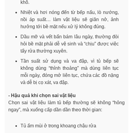
khô.
Nhiệt và hơi nóng đến từ bếp nấu, lò nướng,
nồi áp suất… làm vật liệu sẽ giãn nở, ảnh
hưởng tới bề mặt nếu xử lý không đúng.
Dầu mỡ và vết bẩn bám lâu ngày, thường đòi
hỏi bề mặt phải dễ vệ sinh và “chịu” được việc
tẩy rửa thường xuyên.
Tần suất sử dụng và va đập, vì tủ bếp sẽ
không dùng “thỉnh thoảng” mà dùng liên tục
mỗi ngày, đóng mở liên tục, chứa các đồ nặng
và dễ bị cọ xát, va đập.
- Hậu quả khi chọn sai vật liệu
Chọn sai vật liệu làm tủ bếp thường sẽ không “hỏng
ngay”, mà xuống cấp dần dần theo thời gian:
Tủ ẩm mùi ở trong khoang chậu rửa