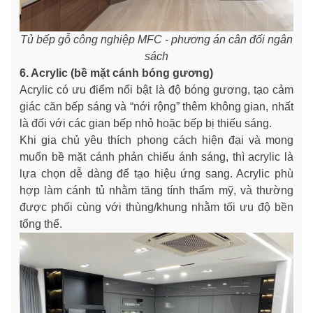
Tủ bếp gỗ công nghiệp MFC - phương án cân đối ngân
sách
6. Acrylic (bề mặt cánh bóng gương)
Acrylic có ưu điểm nổi bật là độ bóng gương, tạo cảm
giác căn bếp sáng và “nới rộng” thêm không gian, nhất
là đối với các gian bếp nhỏ hoặc bếp bị thiếu sáng.
Khi gia chủ yêu thích phong cách hiện đại và mong
muốn bề mặt cánh phản chiếu ánh sáng, thì acrylic là
lựa chọn dễ dàng để tạo hiệu ứng sang. Acrylic phù
hợp làm cánh tủ nhằm tăng tính thẩm mỹ, và thường
được phối cùng với thùng/khung nhằm tối ưu độ bền
tổng thể.