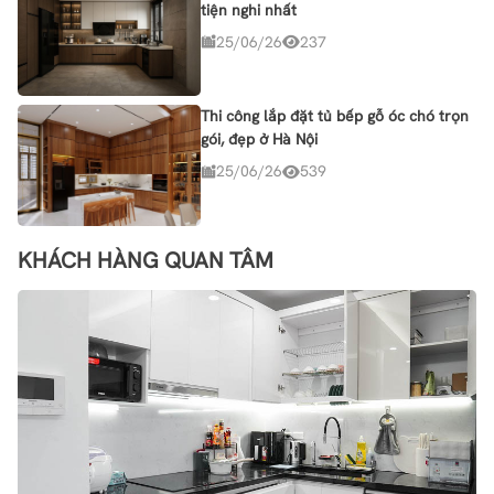
tiện nghi nhất
25/06/26
237
Thi công lắp đặt tủ bếp gỗ óc chó trọn
gói, đẹp ở Hà Nội
25/06/26
539
KHÁCH HÀNG QUAN TÂM