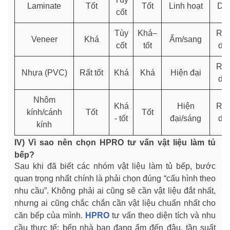
Laminate
Tốt
Tốt
Linh hoạt
Dễ
cốt
Tùy
Khá–
Rất
Veneer
Khá
Ấm/sang
cốt
tốt
dễ
Rất
Nhựa (PVC)
Rất tốt
Khá
Khá
Hiện đại
dễ
Nhôm
Khá
Hiện
Rất
kính/cánh
Tốt
Tốt
- tốt
đại/sáng
dễ
kính
IV) Vì sao nên chọn HPRO tư vấn vật liệu làm tủ
bếp?
Sau khi đã biết các nhóm vật liệu làm tủ bếp, bước
quan trọng nhất chính là phải chọn đúng “cấu hình theo
nhu cầu”. Không phải ai cũng sẽ cần vật liệu đắt nhất,
nhưng ai cũng chắc chắn cần vật liệu chuẩn nhất cho
căn bếp của mình.
HPRO
tư vấn theo diện tích và nhu
cầu thực tế: bếp nhà bạn đang ẩm đến đâu, tần suất