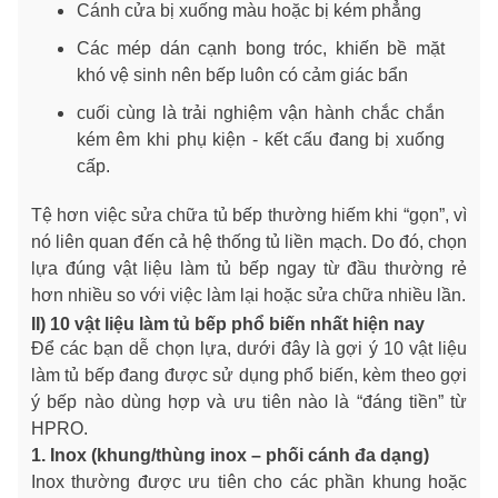
Cánh cửa bị xuống màu hoặc bị kém phẳng
Các mép dán cạnh bong tróc, khiến bề mặt
khó vệ sinh nên bếp luôn có cảm giác bẩn
cuối cùng là trải nghiệm vận hành chắc chắn
kém êm khi phụ kiện - kết cấu đang bị xuống
cấp.
Tệ hơn việc sửa chữa tủ bếp thường hiếm khi “gọn”, vì
nó liên quan đến cả hệ thống tủ liền mạch. Do đó, chọn
lựa đúng vật liệu làm tủ bếp ngay từ đầu thường rẻ
hơn nhiều so với việc làm lại hoặc sửa chữa nhiều lần.
II) 10 vật liệu làm tủ bếp phổ biến nhất hiện nay
Để các bạn dễ chọn lựa, dưới đây là gợi ý 10 vật liệu
làm tủ bếp đang được sử dụng phổ biến, kèm theo gợi
ý bếp nào dùng hợp và ưu tiên nào là “đáng tiền” từ
HPRO.
1. Inox (khung/thùng inox – phối cánh đa dạng)
Inox thường được ưu tiên cho các phần khung hoặc