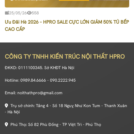
25/05/26
558
Ưu Đãi Hè 2026 – HPRO SALE CỰC LỚN GIẢM 50% TỦ BẾP
CAO CẤP
CÔNG TY TNHH KIẾN TRÚC NỘI THẤT HPRO
ĐKKD: 0111100345. Sở KHĐT Hà Nội
Hotline: 0989.84.6666 - 090.2222.945
Email: noithathpro@gmail.com
Trụ sở chính: Tầng 4 - Số 18 Nguỵ Như Kon Tum - Thanh Xuân
- Hà Nội
Phú Thọ: Số 82 Phù Đổng - TP Việt Trì - Phú Thọ