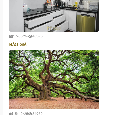
17/05/26
40325
BÁO GIÁ
15/10/25
34950