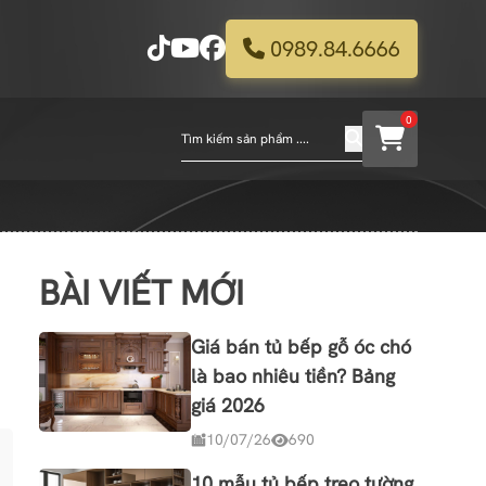
0989.84.6666
0
BÀI VIẾT MỚI
Giá bán tủ bếp gỗ óc chó
là bao nhiêu tiền? Bảng
giá 2026
10/07/26
690
10 mẫu tủ bếp treo tường