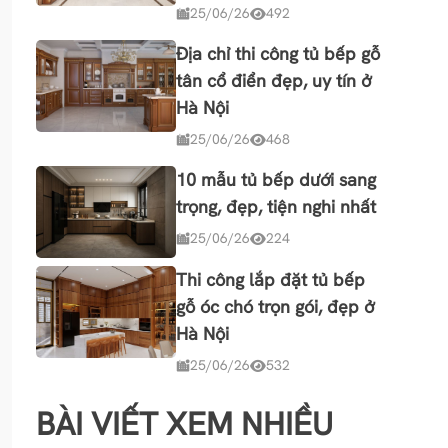
25/06/26
492
Địa chỉ thi công tủ bếp gỗ
tân cổ điển đẹp, uy tín ở
Hà Nội
25/06/26
468
10 mẫu tủ bếp dưới sang
trọng, đẹp, tiện nghi nhất
25/06/26
224
Thi công lắp đặt tủ bếp
gỗ óc chó trọn gói, đẹp ở
Hà Nội
25/06/26
532
BÀI VIẾT XEM NHIỀU