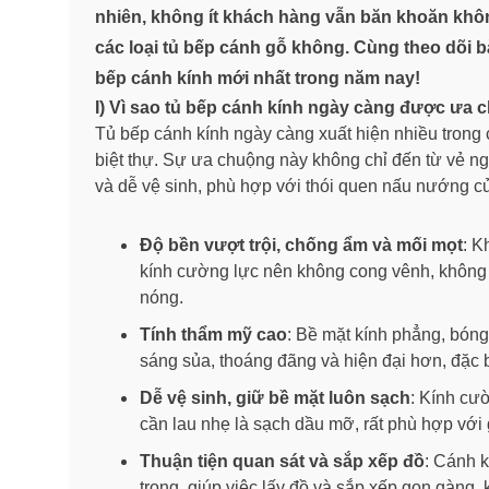
nhiên, không ít khách hàng vẫn băn khoăn khôn
các loại tủ bếp cánh gỗ không. Cùng theo dõi bà
bếp cánh kính mới nhất trong năm nay!
I) Vì sao tủ bếp cánh kính ngày càng được ưa
Tủ bếp cánh kính ngày càng xuất hiện nhiều trong
biệt thự. Sự ưa chuộng này không chỉ đến từ vẻ n
và dễ vệ sinh, phù hợp với thói quen nấu nướng củ
Độ bền vượt trội, chống ẩm và mối mọt
: K
kính cường lực nên không cong vênh, không 
nóng.
Tính thẩm mỹ cao
: Bề mặt kính phẳng, bóng
sáng sủa, thoáng đãng và hiện đại hơn, đặc b
Dễ vệ sinh, giữ bề mặt luôn sạch
: Kính cư
cần lau nhẹ là sạch dầu mỡ, rất phù hợp với
Thuận tiện quan sát và sắp xếp đồ
: Cánh k
trong, giúp việc lấy đồ và sắp xếp gọn gàng,