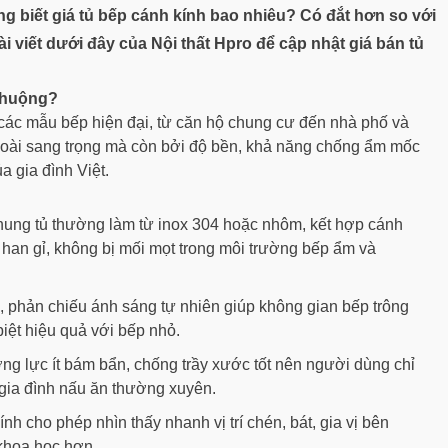
g biết giá tủ bếp cánh kính bao nhiêu? Có đắt hơn so với
i viết dưới đây của Nội thất Hpro để cập nhật giá bán tủ
 chuộng?
 các mẫu bếp hiện đại, từ căn hộ chung cư đến nhà phố và
goài sang trọng mà còn bởi độ bền, khả năng chống ẩm mốc
a gia đình Việt.
hung tủ thường làm từ inox 304 hoặc nhôm, kết hợp cánh
han gỉ, không bị mối mọt trong môi trường bếp ẩm và
, phản chiếu ánh sáng tự nhiên giúp không gian bếp trông
iệt hiệu quả với bếp nhỏ.
ờng lực ít bám bẩn, chống trầy xước tốt nên người dùng chỉ
 gia đình nấu ăn thường xuyên.
ính cho phép nhìn thấy nhanh vị trí chén, bát, gia vị bên
 khoa học hơn.