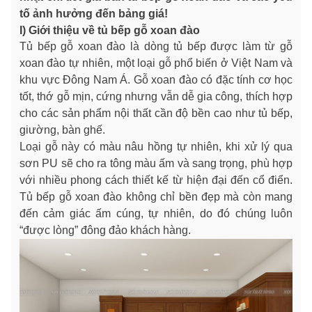
tố ảnh hưởng đến bảng giá!
I) Giới thiệu về tủ bếp gỗ xoan đào
Tủ bếp gỗ xoan đào là dòng tủ bếp được làm từ gỗ
xoan đào tự nhiên, một loại gỗ phổ biến ở Việt Nam và
khu vực Đông Nam Á. Gỗ xoan đào có đặc tính cơ học
tốt, thớ gỗ mịn, cứng nhưng vẫn dễ gia công, thích hợp
cho các sản phẩm nội thất cần độ bền cao như tủ bếp,
giường, bàn ghế.
Loại gỗ này có màu nâu hồng tự nhiên, khi xử lý qua
sơn PU sẽ cho ra tông màu ấm và sang trọng, phù hợp
với nhiều phong cách thiết kế từ hiện đại đến cổ điển.
Tủ bếp gỗ xoan đào không chỉ bền đẹp mà còn mang
đến cảm giác ấm cúng, tự nhiên, do đó chúng luôn
“được lòng” đông đảo khách hàng.