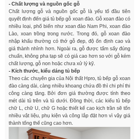
- Chất lượng và nguồn gốc gỗ
Chất lượng gỗ và nguồn gốc gỗ là yếu tố đầu tiên
quyết định đến giá tủ bếp gỗ xoan đào. Gỗ xoan đào có
nhiều loại, phổ biến như xoan đào Nam Phi, xoan đào
Lào, xoan trồng trong nước. Trong đó, gỗ xoan đào
nhập khẩu thường có thớ gỗ đẹp, độ ổn định cao và
giá thành nhỉnh hơn. Ngoài ra, gỗ được tẩm sấy đúng
chuẩn, không pha tạp sẽ có giá cao hơn so với gỗ kém
chất lượng, gỗ non hoặc chưa xử lý kỹ.
- Kích thước, kiểu dáng tủ bếp
Theo các chuyên gia của Nội thất Hpro, tủ bếp gỗ xoan
đào càng dài, càng nhiều khoang chứa đồ thì chi phí thi
công càng tăng. Bởi đơn giá thường được tính theo
mét dài tủ trên và tủ dưới. Đồng thời, các kiểu tủ bếp
chữ L, chữ U, chữ G hoặc thiết kế cao kịch trần sẽ tốn
nhiều vật liệu, phụ kiện và công lắp đặt hơn vì vậy giá
thành tổng thể cũng cao hơn.