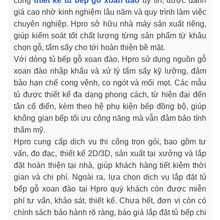
công
thiết kế tủ bếp gỗ xoan đào
uy tín, được đánh
giá cao nhờ kinh nghiệm lâu năm và quy trình làm việc
chuyên nghiệp. Hpro sở hữu nhà máy sản xuất riêng,
giúp kiểm soát tốt chất lượng từng sản phẩm từ khâu
chọn gỗ, tẩm sấy cho tới hoàn thiện bề mặt.
Với dòng tủ bếp gỗ xoan đào, Hpro sử dụng nguồn gỗ
xoan đào nhập khẩu và xử lý tẩm sấy kỹ lưỡng, đảm
bảo hạn chế cong vênh, co ngót và mối mọt. Các mẫu
tủ được thiết kế đa dạng phong cách, từ hiện đại đến
tân cổ điển, kèm theo hệ phụ kiện bếp đồng bộ, giúp
không gian bếp tối ưu công năng mà vẫn đảm bảo tính
thẩm mỹ.
Hpro cung cấp dịch vụ thi công trọn gói, bao gồm tư
vấn, đo đạc, thiết kế 2D/3D, sản xuất tại xưởng và lắp
đặt hoàn thiện tại nhà, giúp khách hàng tiết kiệm thời
gian và chi phí. Ngoài ra, lựa chọn dịch vụ lắp đặt tủ
bếp gỗ xoan đào tại Hpro quý khách còn được miễn
phí tư vấn, khảo sát, thiết kế. Chưa hết, đơn vị còn có
chính sách bảo hành rõ ràng, báo giá lắp đặt tủ bếp chi