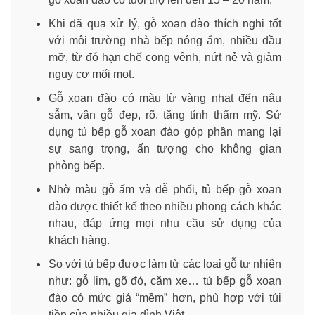
Khi đã qua xử lý, gỗ xoan đào thích nghi tốt
với môi trường nhà bếp nóng ẩm, nhiều dầu
mỡ, từ đó hạn chế cong vênh, nứt nẻ và giảm
nguy cơ mối mọt.
Gỗ xoan đào có màu từ vàng nhạt đến nâu
sẫm, vân gỗ đẹp, rõ, tăng tính thẩm mỹ. Sử
dụng tủ bếp gỗ xoan đào góp phần mang lại
sự sang trọng, ấn tượng cho không gian
phòng bếp.
Nhờ màu gỗ ấm và dễ phối, tủ bếp gỗ xoan
đào được thiết kế theo nhiều phong cách khác
nhau, đáp ứng mọi nhu cầu sử dụng của
khách hàng.
So với tủ bếp được làm từ các loại gỗ tự nhiên
như: gỗ lim, gõ đỏ, căm xe… tủ bếp gỗ xoan
đào có mức giá “mềm” hơn, phù hợp với túi
tiền của nhiều gia đình Việt.