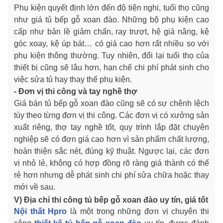
Phụ kiện quyết định lớn đến độ tiện nghi, tuổi thọ cũng
như giá tủ bếp gỗ xoan đào. Những bộ phụ kiện cao
cấp như bản lề giảm chấn, ray trượt, hệ giá nâng, kệ
góc xoay, kệ úp bát… có giá cao hơn rất nhiều so với
phụ kiện thông thường. Tuy nhiên, đổi lại tuổi thọ của
thiết bị cũng sẽ lâu hơn, hạn chế chi phí phát sinh cho
việc sửa tủ hay thay thế phụ kiện.
- Đơn vị thi công và tay nghề thợ
Giá bán tủ bếp gỗ xoan đào cũng sẽ có sự chênh lệch
tùy theo từng đơn vị thi công. Các đơn vị có xưởng sản
xuất riêng, thợ tay nghề tốt, quy trình lắp đặt chuyên
nghiệp sẽ có đơn giá cao hơn vì sản phẩm chất lượng,
hoàn thiện sắc nét, đúng kỹ thuật. Ngược lại, các đơn
vị nhỏ lẻ, không có hợp đồng rõ ràng giá thành có thể
rẻ hơn nhưng dễ phát sinh chi phí sửa chữa hoặc thay
mới về sau.
V) Địa chỉ thi công tủ bếp gỗ xoan đào uy tín, giá tốt
Nội thất Hpro
là một trong những đơn vị chuyên thi