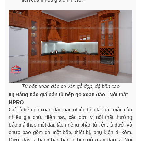
Tủ bếp xoan đào có vân gỗ đẹp, độ bền cao
III) Bảng báo giá bán tủ bếp gỗ xoan đào - Nội thất
HPRO
Giá tủ bếp gỗ xoan đào bao nhiêu tiền là thắc mắc của
nhiều gia chủ. Hiện nay, các đơn vị nội thất thường
báo giá theo mét dài, tách riêng phần tủ trên, tủ dưới và
chưa bao gồm đá mặt bếp, thiết bị, phụ kiện đi kèm.
Dưới đây là bảng báo bán tủ bếp gỗ xoan đào tại Nội