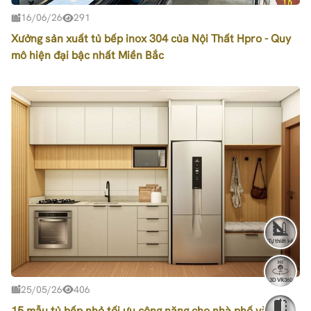
16/06/26
291
Xưởng sản xuất tủ bếp inox 304 của Nội Thất Hpro - Quy
mô hiện đại bậc nhất Miền Bắc
Tự thiết kế
3D VR360
25/05/26
406
15 mẫu tủ bếp nhỏ tối ưu công năng cho nhà phố và căn