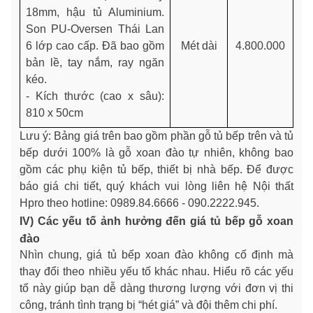
18mm, hậu tủ Aluminium.
Son PU-Oversen Thái Lan
6 lớp cao cấp. Đã bao gồm
Mét dài
4.800.000
bản lề, tay nắm, ray ngăn
kéo.
- Kích thước (cao x sâu):
810 x 50cm
Lưu ý: Bảng giá trên bao gồm phần gỗ tủ bếp trên và tủ
bếp dưới 100% là gỗ xoan đào tự nhiên, không bao
gồm các phụ kiện tủ bếp, thiết bị nhà bếp. Để được
báo giá chi tiết, quý khách vui lòng liên hệ Nội thất
Hpro theo hotline: 0989.84.6666 - 090.2222.945.
IV) Các yếu tố ảnh hưởng đến giá tủ bếp gỗ xoan
đào
Nhìn chung, giá tủ bếp xoan đào không cố định mà
thay đổi theo nhiều yếu tố khác nhau. Hiểu rõ các yếu
tố này giúp bạn dễ dàng thương lượng với đơn vị thi
công, tránh tình trạng bị “hét giá” và đội thêm chi phí.