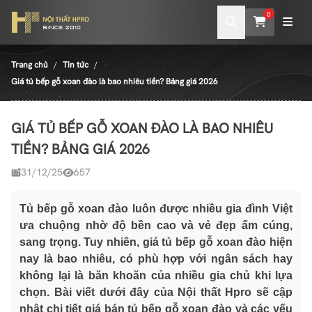
0
Trang chủ
Tin tức
Giá tủ bếp gỗ xoan đào là bao nhiêu tiền? Bảng giá 2026
GIÁ TỦ BẾP GỖ XOAN ĐÀO LÀ BAO NHIÊU
TIỀN? BẢNG GIÁ 2026
31/12/25
657
Tủ bếp gỗ xoan đào luôn được nhiều gia đình Việt
ưa chuộng nhờ độ bền cao và vẻ đẹp ấm cúng,
sang trọng. Tuy nhiên, giá tủ bếp gỗ xoan đào hiện
nay là bao nhiêu, có phù hợp với ngân sách hay
không lại là băn khoăn của nhiều gia chủ khi lựa
chọn. Bài viết dưới đây của Nội thất Hpro sẽ cập
nhật chi tiết giá bán tủ bếp gỗ xoan đào và các yếu