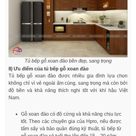
Tủ bếp gỗ xoan đào bền đẹp, sang trọng
II) Ưu điểm của tủ bếp gỗ xoan đào
Tủ bếp gỗ xoan đào được nhiều gia đình lựa chọn
không chỉ vì vẻ ngoài ấm cúng, sang trọng mà còn bởi
độ bền và khả năng thích nghi tốt với khí hậu Việt
Nam.
Gỗ xoan đào có độ cứng và khả năng chịu lực
tốt. Theo các chuyên gia của Hpro, nếu được
tẩm sấy và bảo quản đúng kỹ thuật, tủ bếp từ
gỗ xoan đào có tuổi thọ lên đến 15 – 20 năm.