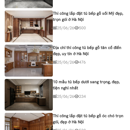
Thi công lắp đặt tủ bếp gỗ sồi Mỹ đẹp,
trọn gói ở Hà Nội
25/06/26
500
Địa chỉ thi công tủ bếp gỗ tân cổ điển
đẹp, uy tín ở Hà Nội
25/06/26
476
10 mẫu tủ bếp dưới sang trọng, đẹp,
tiện nghi nhất
25/06/26
234
Thi công lắp đặt tủ bếp gỗ óc chó trọn
gói, đẹp ở Hà Nội