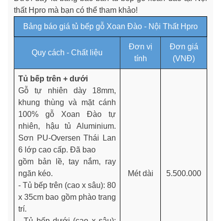
thất Hpro mà bạn có thể tham khảo!
Bảng báo giá tủ bếp gỗ Xoan Đào - Nội Thất Hpro
Đơn vị
Đơn giá
Quy cách - Chất liệu
tính
(VNĐ)
Tủ bếp trên + dưới
Gỗ tự nhiên dày 18mm,
khung thùng và mặt cánh
100% gỗ Xoan Đào tự
nhiên, hậu tủ Aluminium.
Sơn PU-Oversen Thái Lan
6 lớp cao cấp. Đã bao
gồm bản lề, tay nắm, ray
ngăn kéo.
Mét dài
5.500.000
- Tủ bếp trên (cao x sâu): 80
x 35cm bao gồm phào trang
trí.
- Tủ bếp dưới (cao x sâu):