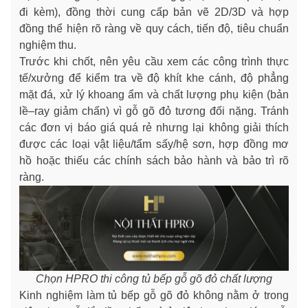
đi kèm), đồng thời cung cấp bản vẽ 2D/3D và hợp
đồng thể hiện rõ ràng về quy cách, tiến độ, tiêu chuẩn
nghiệm thu.
Trước khi chốt, nên yêu cầu xem các công trình thực
tế/xưởng để kiểm tra về độ khít khe cánh, độ phẳng
mặt đá, xử lý khoang ẩm và chất lượng phụ kiện (bản
lề–ray giảm chấn) vì gỗ gõ đỏ tương đối nặng. Tránh
các đơn vị báo giá quá rẻ nhưng lại không giải thích
được các loại vật liệu/tẩm sấy/hệ sơn, hợp đồng mơ
hồ hoặc thiếu các chính sách bảo hành và bảo trì rõ
ràng.
Chọn HPRO thi công tủ bếp gỗ gõ đỏ chất lượng
Kinh nghiệm làm tủ bếp gỗ gõ đỏ không nằm ở trong