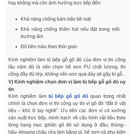
hay không mà còn ảnh hưởng trực tiếp đến:
Khả năng chống bám bẩn bề mặt
Khả năng chống thấm hút nếu đặt trong môi
trường ẩm
Độ bền màu theo thời gian
Kinh nghiệm làm tủ bếp gỗ gõ đỏ của đơn vị thi công
lâu năm đó là nên chọn hệ sơn PU chất lượng, thi
công đầy đủ lớp, không nên sơn quá dày sẽ gây bí gỗ.
V) Kinh nghiệm chọn đơn vị làm tủ bếp gỗ gõ đỏ uy
tín
Kinh nghiệm làm
tủ bếp gỗ gõ đỏ
quan trọng nhất
chính là chọn đơn vị thi công uy tín vì gõ đỏ “đắt ở vật
liệu – khó ở tay nghề”. Ưu tiên các đơn vị có xưởng
sản xuất trực tiếp, minh bạch về cấu hình vật liệu theo
từng hạng mục (phần gõ đỏ sử dụng ở đâu, thùng–
hậu–khoang chậu rửa làm bằng gì, hệ sơn và phụ kiện