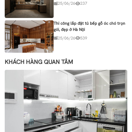
25/06/26
237
Thi công lắp đặt tủ bếp gỗ óc chó trọn
gói, đẹp ở Hà Nội
25/06/26
539
KHÁCH HÀNG QUAN TÂM