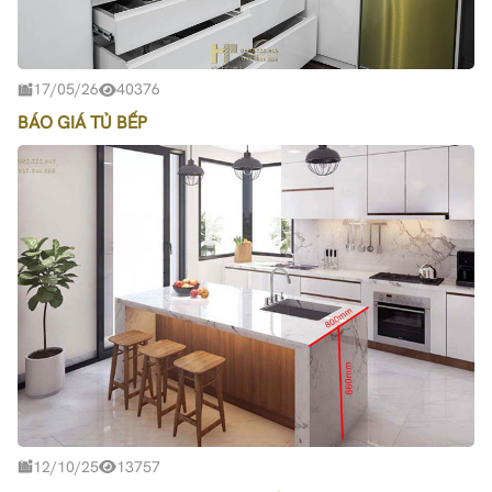
17/05/26
40376
BÁO GIÁ TỦ BẾP
12/10/25
13757