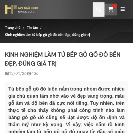
0
Trang chủ
Tin tức
Kinh nghiệm làm tủ bếp gỗ gõ đỏ bền đẹp, đúng giá trị
KINH NGHIỆM LÀM TỦ BẾP GỖ GÕ ĐỎ BỀN
ĐẸP, ĐÚNG GIÁ TRỊ
12/01/26
436
Tủ bếp gỗ gõ đỏ luôn nằm trong nhóm được nhiều
gia chủ quan tâm nhờ vào vẻ đẹp sang trọng, màu
gỗ ấm và độ bền đã cực nổi tiếng. Tuy nhiên, trên
thực tế cho thấy không phải công trình nào làm
bằng gỗ gõ đỏ cũng sẽ đạt được độ ổn định và
thẩm mỹ như kỳ vọng. Vì vậy, việc nắm rõ kinh
nghiệm làm tủ bếp gỗ gõ đỏ ngay từ đầu sẽ giúp