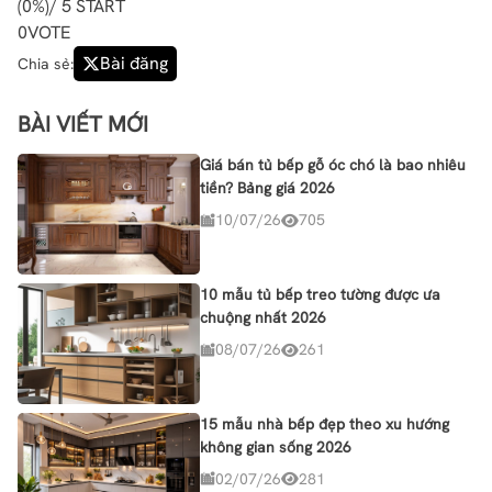
(
0%
)/ 5 START
0
VOTE
Bài đăng
Chia sẻ:
BÀI VIẾT MỚI
Giá bán tủ bếp gỗ óc chó là bao nhiêu
tiền? Bảng giá 2026
10/07/26
705
10 mẫu tủ bếp treo tường được ưa
chuộng nhất 2026
08/07/26
261
15 mẫu nhà bếp đẹp theo xu hướng
không gian sống 2026
02/07/26
281