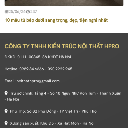
25/06/26
237
10 mẫu tủ bếp dưới sang trọng, đẹp, tiện nghi nhất
CÔNG TY TNHH KIẾN TRÚC NỘI THẤT HPRO
ĐKKD: 0111100345. Sở KHĐT Hà Nội
Hotline: 0989.84.6666 - 090.2222.945
Email: noithathpro@gmail.com
Trụ sở chính: Tầng 4 - Số 18 Nguỵ Như Kon Tum - Thanh Xuân
- Hà Nội
Phú Thọ: Số 82 Phù Đổng - TP Việt Trì - Phú Thọ
Xưởng sản xuất: Khu Đ5 - Xã Hát Môn - Hà Nội