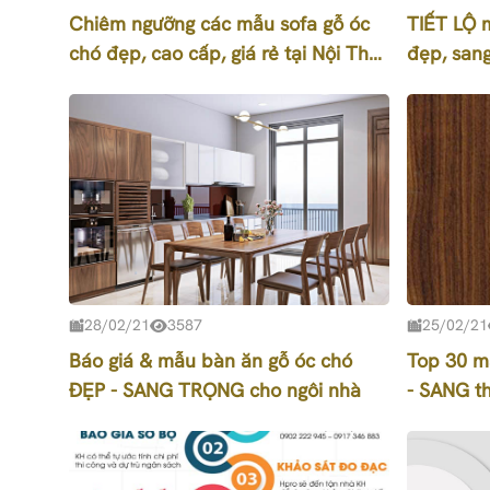
Chiêm ngưỡng các mẫu sofa gỗ óc
TIẾT LỘ 
chó đẹp, cao cấp, giá rẻ tại Nội Thất
đẹp, sang
Hpro
muốn sở 
28/02/21
3587
25/02/21
Báo giá & mẫu bàn ăn gỗ óc chó
Top 30 m
ĐẸP - SANG TRỌNG cho ngôi nhà
- SANG th