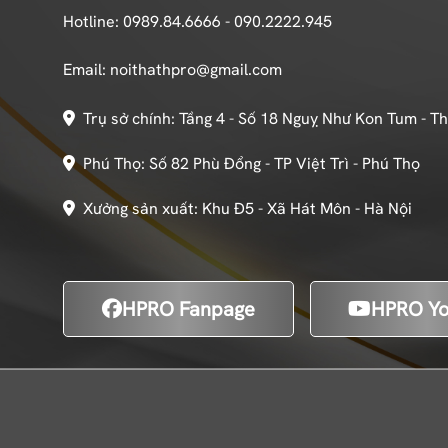
Hotline: 0989.84.6666 - 090.2222.945
Email: noithathpro@gmail.com
Trụ sở chính: Tầng 4 - Số 18 Nguỵ Như Kon Tum - T
Phú Thọ: Số 82 Phù Đổng - TP Việt Trì - Phú Thọ
Xưởng sản xuất: Khu Đ5 - Xã Hát Môn - Hà Nội
HPRO Fanpage
HPRO Yo