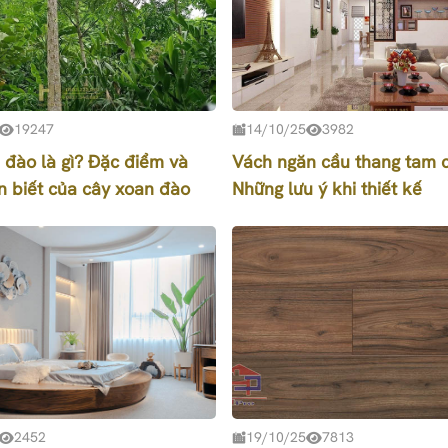
19247
14/10/25
3982
 đào là gì? Đặc điểm và
Vách ngăn cầu thang tam c
n biết của cây xoan đào
Những lưu ý khi thiết kế
2452
19/10/25
7813