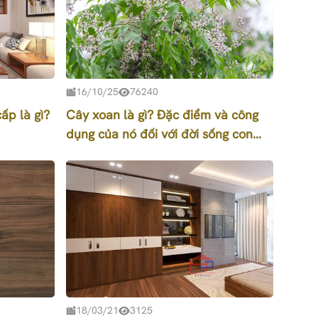
16/10/25
76240
ấp là gì?
Cây xoan là gì? Đặc điểm và công
dụng của nó đối với đời sống con
người
18/03/21
3125