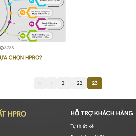
3788
 LỰA CHỌN HPRO?
«
‹
21
22
23
ẤT HPRO
HỖ TRỢ KHÁCH HÀNG
Tự thiết kế