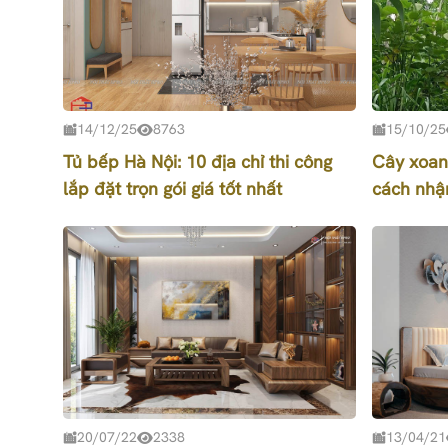
14/12/25
8763
15/10/25
Tủ bếp Hà Nội: 10 địa chỉ thi công
Cây xoan
lắp đặt trọn gói giá tốt nhất
cách nhậ
20/07/22
2338
13/04/21