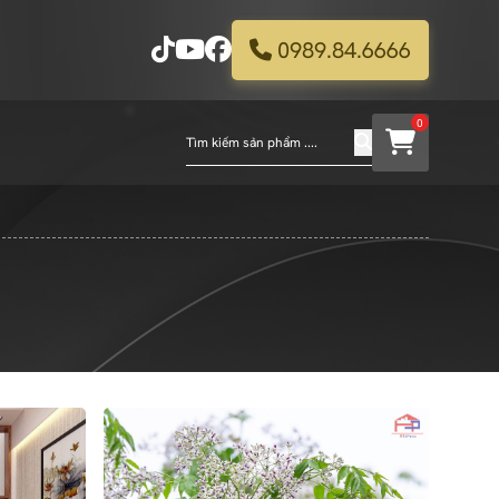
0989.84.6666
0