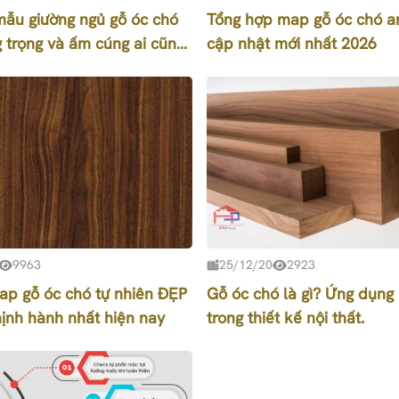
mẫu giường ngủ gỗ óc chó
Tổng hợp map gỗ óc chó a
 trọng và ấm cúng ai cũng
cập nhật mới nhất 2026
hữu
9963
25/12/20
2923
ap gỗ óc chó tự nhiên ĐẸP
Gỗ óc chó là gì? Ứng dụng
ịnh hành nhất hiện nay
trong thiết kế nội thất.