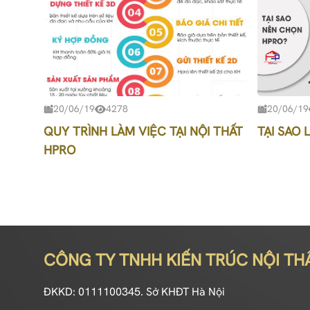
20/06/19
4278
20/06/19
QUY TRÌNH LÀM VIỆC TẠI NỘI THẤT
TẠI SAO
HPRO
CÔNG TY TNHH KIẾN TRÚC NỘI TH
ĐKKD: 0111100345. Sở KHĐT Hà Nội