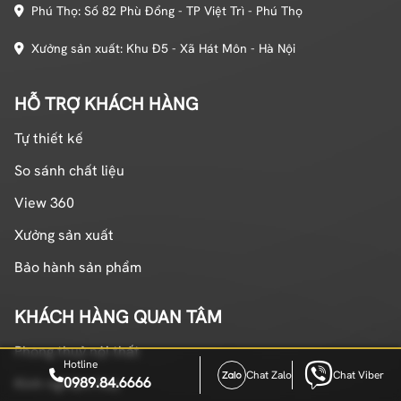
Phú Thọ: Số 82 Phù Đổng - TP Việt Trì - Phú Thọ
Xưởng sản xuất: Khu Đ5 - Xã Hát Môn - Hà Nội
HỖ TRỢ KHÁCH HÀNG
Tự thiết kế
So sánh chất liệu
View 360
Xưởng sản xuất
Bảo hành sản phẩm
KHÁCH HÀNG QUAN TÂM
Phong thuỷ nội thất
Hotline
Chat Zalo
Chat Viber
0989.84.6666
Kinh nghiệm hay