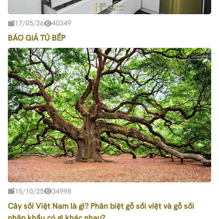
17/05/26
40349
BÁO GIÁ TỦ BẾP
15/10/25
34998
Cây sồi Việt Nam là gì? Phân biệt gỗ sồi việt và gỗ sồi
nhập khẩu có gì khác nhau?