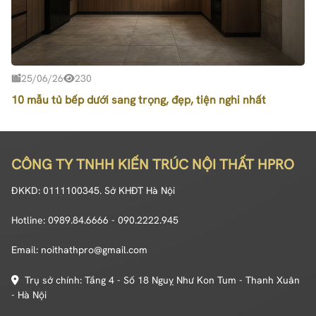
25/06/26
230
10 mẫu tủ bếp dưới sang trọng, đẹp, tiện nghi nhất
CÔNG TY TNHH KIẾN TRÚC NỘI THẤT HPRO
ĐKKD: 0111100345. Sở KHĐT Hà Nội
Hotline: 0989.84.6666 - 090.2222.945
Email: noithathpro@gmail.com
Trụ sở chính: Tầng 4 - Số 18 Nguỵ Như Kon Tum - Thanh Xuân
- Hà Nội