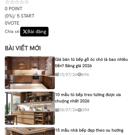
0
POINT
(
0%
)/ 5 START
0
VOTE
Bài đăng
Chia sẻ:
BÀI VIẾT MỚI
Giá bán tủ bếp gỗ óc chó là bao nhiêu
tiền? Bảng giá 2026
10/07/26
696
10 mẫu tủ bếp treo tường được ưa
chuộng nhất 2026
08/07/26
254
15 mẫu nhà bếp đẹp theo xu hướng