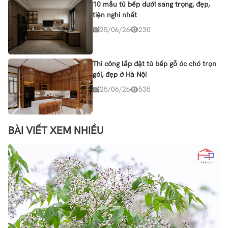
10 mẫu tủ bếp dưới sang trọng, đẹp,
tiện nghi nhất
25/06/26
230
Thi công lắp đặt tủ bếp gỗ óc chó trọn
gói, đẹp ở Hà Nội
25/06/26
535
BÀI VIẾT XEM NHIỀU