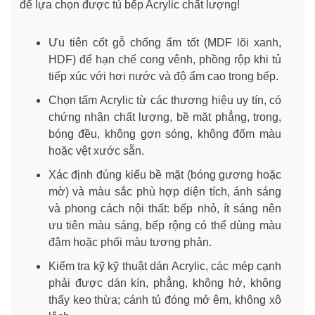
để lựa chọn được tủ bếp Acrylic chất lượng!
Ưu tiên cốt gỗ chống ẩm tốt (MDF lõi xanh,
HDF) để hạn chế cong vênh, phồng rộp khi tủ
tiếp xúc với hơi nước và độ ẩm cao trong bếp.
Chọn tấm Acrylic từ các thương hiệu uy tín, có
chứng nhận chất lượng, bề mặt phẳng, trong,
bóng đều, không gợn sóng, không đốm màu
hoặc vệt xước sẵn.
Xác định đúng kiểu bề mặt (bóng gương hoặc
mờ) và màu sắc phù hợp diện tích, ánh sáng
và phong cách nội thất: bếp nhỏ, ít sáng nên
ưu tiên màu sáng, bếp rộng có thể dùng màu
đậm hoặc phối màu tương phản.
Kiểm tra kỹ kỹ thuật dán Acrylic, các mép cạnh
phải được dán kín, phẳng, không hở, không
thấy keo thừa; cánh tủ đóng mở êm, không xô