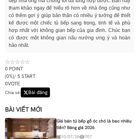
đẹp nhà ống mà chúng tôi đã tổng hợp được. Bạn hãy
tham khảo ngay để hiểu rõ hơn về nhà ống cũng như
có thêm gợi ý giúp bản thân có nhiều ý tưởng để thiết
kế được một chiếc tủ bếp sang trọng, tinh tế và phù
hợp nhất với không gian bếp của gia đình. Chúc bạn
có được một không gian nấu nướng ưng ý và hoàn
hảo nhất.
0
POINT
(
0%
)/ 5 START
0
VOTE
Bài đăng
Chia sẻ:
BÀI VIẾT MỚI
Giá bán tủ bếp gỗ óc chó là bao nhiêu
tiền? Bảng giá 2026
10/07/26
707