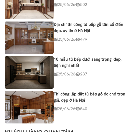
25/06/26
502
Địa chỉ thi công tủ bếp gỗ tân cổ điển
đẹp, uy tín ở Hà Nội
25/06/26
479
10 mẫu tủ bếp dưới sang trọng, đẹp,
tiện nghi nhất
25/06/26
237
Thi công lắp đặt tủ bếp gỗ óc chó trọn
gói, đẹp ở Hà Nội
25/06/26
540