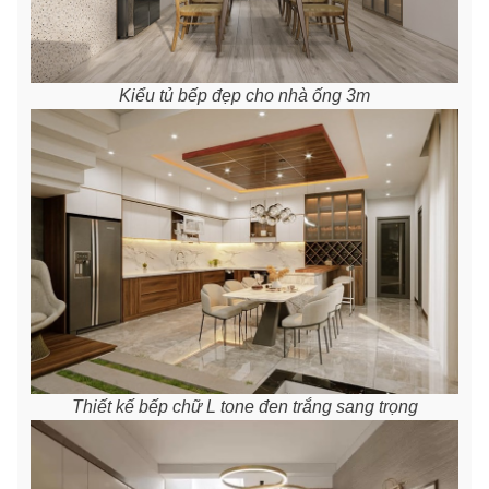
Kiểu tủ bếp đẹp cho nhà ống 3m
Thiết kế bếp chữ L tone đen trắng sang trọng