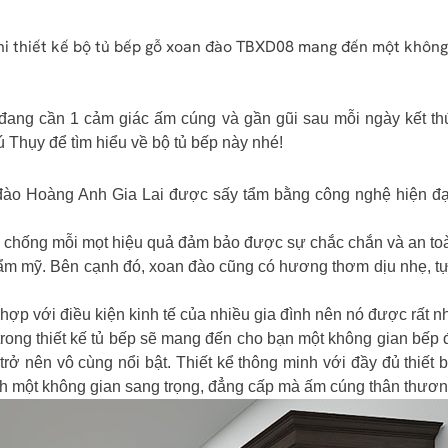
i thiết kế bộ tủ bếp gỗ xoan đào TBXD08 mang đến một không 
đang cần 1 cảm giác ấm cúng và gần gũi sau mỗi ngày kết t
Thụy để tìm hiểu về bộ tủ bếp này nhé!
o Hoàng Anh Gia Lai được sấy tẩm bằng công nghệ hiện đại
tốt, chống mỗi mọt hiệu quả đảm bảo được sự chắc chắn và an to
ẩm mỹ. Bên cạnh đó, xoan đào cũng có hương thơm dịu nhẹ, tự 
ợp với điều kiện kinh tế của nhiều gia đình nên nó được rất nh
ong thiết kế tủ bếp sẽ mang đến cho bạn một không gian bếp 
 nên vô cùng nổi bật. Thiết kể thông minh với đầy đủ thiết b
nh một không gian sang trọng, đẳng cấp mà ấm cúng thân thươn