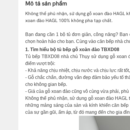
Mô tả sản phẩm
Không thể phủ nhận, sử dụng gỗ xoan đào HAGL kh
xoan đào HAGL 100% không pha tạp chất.
Bạn đang cần 1 bộ tủ đơn giản, công năng? Bạn 
chọn hoàn hảo cho bạn. Cùng vào căn bếp nhà chú 
1. Tìm hiểu bộ tủ bếp gỗ xoàn đào TBXD08
Tủ bếp TBXD08 nhà chú Thụy sử dụng gỗ xoan đà
điểm vượt trội:
- Khả năng chịu nhiệt, chịu nước và chịu lực rất 
- Gỗ chắc chắn, đường vân đẹp đảm bảo yếu tố th
cho không gian bếp.
- Giá của gỗ xoan đào cũng vô cùng vừa phải, phù h
Không thể phủ nhận, sử dụng gỗ xoan đào HAGL tr
những mảng sáng của sàn và kính khiến căn bếp trở
của sự gần gũi, ấm áp, từ đó mang đến cho gia đì