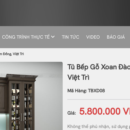
CÔNG TRÌNH THỰC TẾ
TIN TỨC
VIDEO
BÁO GIÁ
 Đồng, Việt Trì
Tủ Bếp Gỗ Xoan Đào
Việt Trì
Mã Hàng: TBXD08
5.800.000 
Giá:
Không thể phủ nhận, sử dụng 