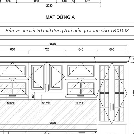
Bản vẽ chi tiết 2d mặt đứng A tủ bếp gỗ xoan đào TBXD08