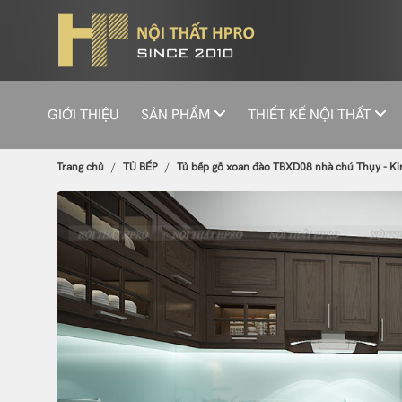
GIỚI THIỆU
SẢN PHẨM
THIẾT KẾ NỘI THẤT
Trang chủ
TỦ BẾP
Tủ bếp gỗ xoan đào TBXD08 nhà chú Thụy - Kim