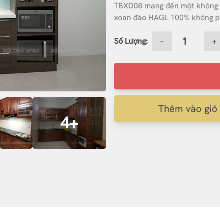
TBXD08 mang đến một không gi
xoan đào HAGL 100% không ph
Số Lượng:
−
+
Thêm vào giỏ
4+