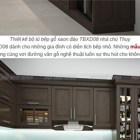
Thiết kế bộ tủ bếp gỗ xaon đào TBXD08 nhà chú Thụy
D08 dành cho những gia đình có diện tích bếp nhỏ. Những
mẫu
g cùng vơi đường vân gỗ nghệ thuật luôn sự thu hút cho khôn