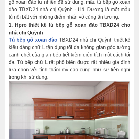
gỗ xoan đào tự nhiên đế sử dụng, mẫu tủ bếp gỗ xoan
đào TBXD24 nhà chị Quỳnh - Hải Dương là một mẫu
tủ nổi bật với những điểm nhấn vô cùng ấn tượng.
1. Hpro thiết kế tủ bếp gỗ xoan đào TBXD24 cho
nhà chị Quỳnh
Tủ bếp gỗ xoan đào
TBXD24 nhà chị Quỳnh thiết kế
kiểu dáng chữ L tận dụng tối đa không gian góc tường
cạnh chết của gian bếp tiết kiệm diện tích một cách tối
đa. Tủ bếp chữ L rất phổ biến được rất nhiều gia đình
lựa chọn với tính thẩm mỹ cao cũng như sự tiện nghi
trong khi sử dụng.