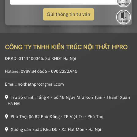
3D VR360
Gửi thông tin tư vấn
So sánh
CÔNG TY TNHH KIẾN TRÚC NỘI THẤT HPRO
ĐKKD: 0111100345. Sở KHĐT Hà Nội
Hotline: 0989.84.6666 - 090.2222.945
Email: noithathpro@gmail.com
Trụ sở chính: Tầng 4 - Số 18 Nguỵ Như Kon Tum - Thanh Xuân
- Hà Nội
Phú Thọ: Số 82 Phù Đổng - TP Việt Trì - Phú Thọ
Xưởng sản xuất: Khu Đ5 - Xã Hát Môn - Hà Nội