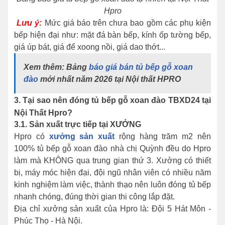
Hpro
Lưu ý:
Mức giá báo trên chưa bao gồm các phụ kiện
bếp hiện đại như: mặt đá bàn bếp, kính ốp tường bếp,
giá úp bát, giá để xoong nồi, giá dao thớt...
Xem thêm: Bảng
báo giá bán tủ bếp gỗ xoan
đào
mới nhất năm 2026 tại Nội thất HPRO
3. Tại sao nên đóng tủ bếp gỗ xoan đào TBXD24 tại
Nội Thất Hpro?
3.1. Sản xuất trực tiếp tại XƯỞNG
Hpro có
xưởng sản xuất
rộng hàng trăm m2 nên
100% tủ bếp gỗ xoan đào nhà chị Quỳnh đều do Hpro
làm mà KHÔNG qua trung gian thứ 3. Xưởng có thiết
bị, máy móc hiện đại, đội ngũ nhân viên có nhiều năm
kinh nghiệm làm việc, thành thạo nên luôn đóng tủ bếp
nhanh chóng, đúng thời gian thi công lắp đặt.
Địa chỉ xưởng sản xuất của Hpro là: Đội 5 Hát Môn -
Phúc Thọ - Hà Nội.