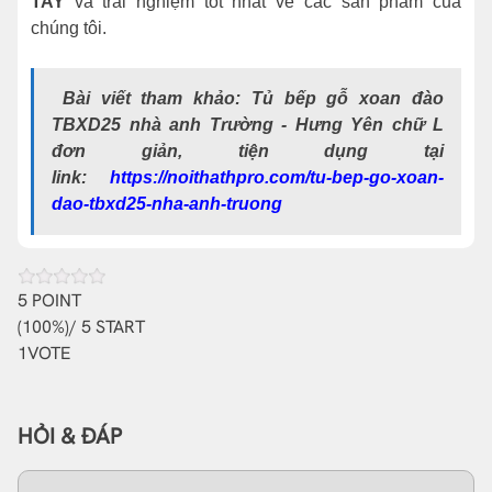
TAY
và trải nghiệm tốt nhất về các sản phẩm của
chúng tôi.
Bài viết tham khảo: Tủ bếp gỗ xoan đào
TBXD25 nhà anh Trường - Hưng Yên chữ L
đơn giản, tiện dụng tại
link:
https://noithathpro.com/tu-bep-go-xoan-
dao-tbxd25-nha-anh-truong
5
POINT
(
100%
)/ 5 START
1
VOTE
HỎI & ĐÁP