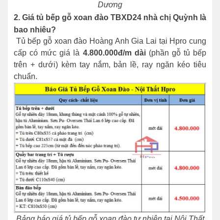
Dương
2. Giá tủ bếp gỗ xoan đào TBXD24 nhà chị Quỳnh là
bao nhiêu?
Tủ bếp gỗ xoan đào Hoàng Anh Gia Lai tại Hpro cung
cấp có mức giá là
4.800.000đ/m dài
(phần gỗ tủ bếp
trên + dưới) kèm tay nắm, bản lề, ray ngăn kéo tiêu
chuẩn.
Bảng báo giá tủ bếp gỗ xoan đào tự nhiên tại Nội Thất