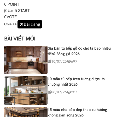
0
POINT
(
0%
)/ 5 START
0
VOTE
Bài đăng
Chia sẻ:
BÀI VIẾT MỚI
Giá bán tủ bếp gỗ óc chó là bao nhiêu
tiền? Bảng giá 2026
10/07/26
697
10 mẫu tủ bếp treo tường được ưa
chuộng nhất 2026
08/07/26
257
15 mẫu nhà bếp đẹp theo xu hướng
không gian sống 2026