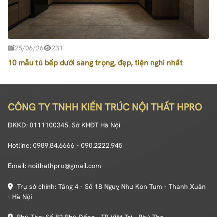
25/06/26
231
10 mẫu tủ bếp dưới sang trọng, đẹp, tiện nghi nhất
CÔNG TY TNHH KIẾN TRÚC NỘI THẤT HPRO
ĐKKD: 0111100345. Sở KHĐT Hà Nội
Hotline: 0989.84.6666 - 090.2222.945
Email: noithathpro@gmail.com
Trụ sở chính: Tầng 4 - Số 18 Nguỵ Như Kon Tum - Thanh Xuân
- Hà Nội
Phú Thọ: Số 82 Phù Đổng - TP Việt Trì - Phú Thọ