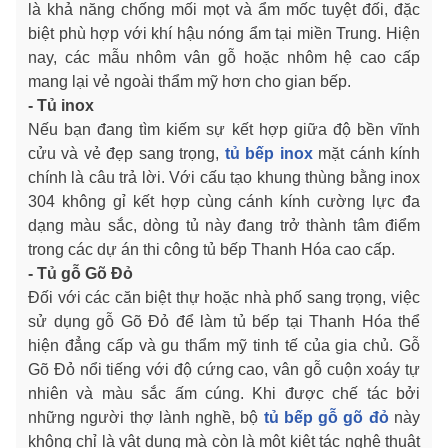
là khả năng chống mối mọt và ẩm mốc tuyệt đối, đặc
biệt phù hợp với khí hậu nóng ẩm tại miền Trung. Hiện
nay, các mẫu nhôm vân gỗ hoặc nhôm hệ cao cấp
mang lại vẻ ngoài thẩm mỹ hơn cho gian bếp.
- Tủ inox
Nếu bạn đang tìm kiếm sự kết hợp giữa độ bền vĩnh
cửu và vẻ đẹp sang trọng,
tủ bếp inox
mặt cánh kính
chính là câu trả lời. Với cấu tạo khung thùng bằng inox
304 không gỉ kết hợp cùng cánh kính cường lực đa
dạng màu sắc, dòng tủ này đang trở thành tâm điểm
trong các dự án thi công tủ bếp Thanh Hóa cao cấp.
- Tủ gỗ Gõ Đỏ
Đối với các căn biệt thự hoặc nhà phố sang trọng, việc
sử dụng gỗ Gõ Đỏ để làm tủ bếp tại Thanh Hóa thể
hiện đẳng cấp và gu thẩm mỹ tinh tế của gia chủ. Gỗ
Gõ Đỏ nổi tiếng với độ cứng cao, vân gỗ cuộn xoáy tự
nhiên và màu sắc ấm cúng. Khi được chế tác bởi
những người thợ lành nghề, bộ
tủ bếp gỗ gõ đỏ
này
không chỉ là vật dụng mà còn là một kiệt tác nghệ thuật