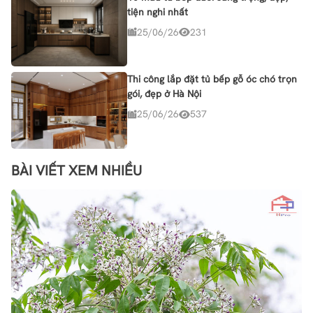
tiện nghi nhất
25/06/26
231
Thi công lắp đặt tủ bếp gỗ óc chó trọn
gói, đẹp ở Hà Nội
25/06/26
537
BÀI VIẾT XEM NHIỀU