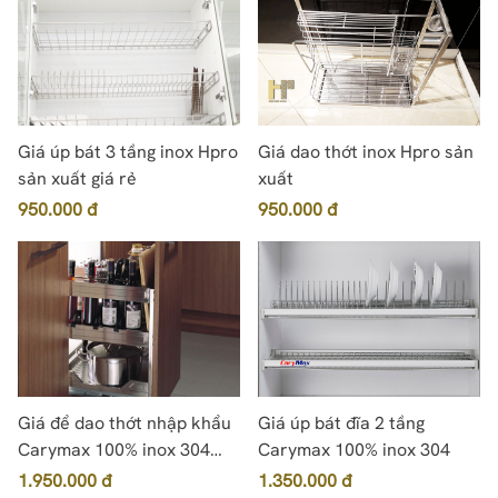
Giá úp bát 3 tầng inox Hpro
Giá dao thớt inox Hpro sản
sản xuất giá rẻ
xuất
950.000 đ
950.000 đ
Giá để dao thớt nhập khẩu
Giá úp bát đĩa 2 tầng
Carymax 100% inox 304
Carymax 100% inox 304
dạng hộp
1.950.000 đ
1.350.000 đ