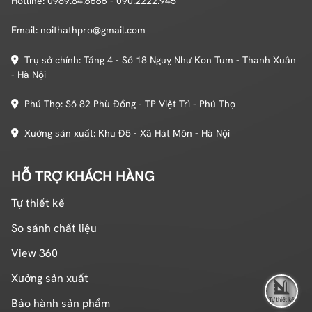
Hotline: 0989.84.6666 - 090.2222.945
Email: noithathpro@gmail.com
Trụ sở chính: Tầng 4 - Số 18 Nguỵ Như Kon Tum - Thanh Xuân
- Hà Nội
Phú Thọ: Số 82 Phù Đổng - TP Việt Trì - Phú Thọ
Xưởng sản xuất: Khu Đ5 - Xã Hát Môn - Hà Nội
HỖ TRỢ KHÁCH HÀNG
Tự thiết kế
So sánh chất liệu
View 360
Xưởng sản xuất
Bảo hành sản phẩm
Tự thiết kế