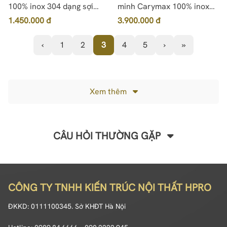
100% inox 304 dạng sợi
minh Carymax 100% inox
nhập khẩu chính hãng
304
1.450.000 đ
3.900.000 đ
‹
1
2
3
4
5
›
»
Xem thêm
CÂU HỎI THƯỜNG GẶP
CÔNG TY TNHH KIẾN TRÚC NỘI THẤT HPRO
ĐKKD: 0111100345. Sở KHĐT Hà Nội