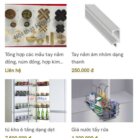
Tổng hợp các mẫu tay nắm
Tay nắm âm nhôm dạng
đồng, núm đồng, hợp kim
thanh
đẹp độc đáo
Liên hệ
250.000 đ
tủ kho 6 tầng dạng dẹt
Giá nước tẩy rửa