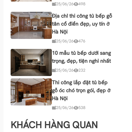
25/06/26
498
Địa chỉ thi công tủ bếp gỗ
tân cổ điển đẹp, uy tín ở
Hà Nội
25/06/26
476
10 mẫu tủ bếp dưới sang
trọng, đẹp, tiện nghi nhất
25/06/26
232
Thi công lắp đặt tủ bếp
gỗ óc chó trọn gói, đẹp ở
Hà Nội
25/06/26
538
KHÁCH HÀNG QUAN