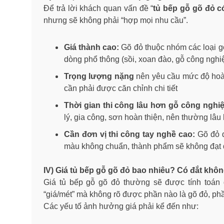
Để trả lời khách quan vấn đề “
tủ bếp gỗ gõ đỏ c
nhưng sẽ không phải “hợp mọi nhu cầu”.
Giá thành cao:
Gõ đỏ thuộc nhóm các loại gỗ
dòng phổ thông (sồi, xoan đào, gỗ công nghiệ
Trọng lượng nặng
nên yêu cầu mức độ hoàn 
cần phải được căn chỉnh chi tiết
Thời gian thi công lâu hơn gỗ công nghi
lý, gia công, sơn hoàn thiện, nên thường lâu
Cần đơn vị thi công tay nghề cao:
Gõ đỏ đ
màu không chuẩn, thành phẩm sẽ không đạt đ
IV) Giá tủ bếp gỗ gõ đỏ bao nhiêu? Có đắt khô
Giá tủ bếp gỗ gõ đỏ thường sẽ được tính toán 
“giá/mét” mà không rõ được phần nào là gõ đỏ, phần
Các yếu tố ảnh hưởng giá phải kể đến như: