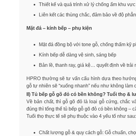
Thiết kế và quá trình xử lý chống ẩm khu vự
Liên kết các thùng chắc, đảm bảo về độ phẳ
Mặt đá – kính bếp – phụ kiện
Mặt đá đồng bộ với tone gỗ, chống thấm kỹ 
Kính bếp dễ dàng vệ sinh, sáng bếp
Bản lề, thanh ray, giá kệ… quyết định về trả
HPRO thường sẽ tư vấn cấu hình dựa theo hướng:
gỗ tự nhiên sẽ “xuống nhanh” nếu như không làm c
II) Tủ bếp gỗ gõ đỏ có bền không? Tuổi thọ & l
Về bản chất, thì gỗ gõ đỏ là loại gỗ cứng, chắc 
đúng thì tổng thể tủ bếp gỗ gõ đỏ có bền không – câ
Tuổi thọ thực tế sẽ phụ thuộc vào 4 yếu tố như sau
Chất lượng gỗ & quy cách gỗ: Gỗ chuẩn, chọn lõ