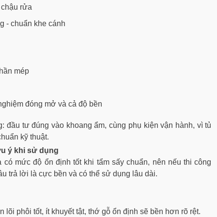
c chậu rửa
ng - chuẩn khe cánh
phần mép
i nghiệm đóng mở và cả độ bền
 đầu tư đúng vào khoang ẩm, cùng phụ kiện vận hành, vì tủ
huẩn kỹ thuật.
ưu ý khi sử dụng
và có mức độ ổn định tốt khi tẩm sấy chuẩn, nên nếu thi công
u trả lời là cực bền và có thể sử dụng lâu dài.
:
i phôi tốt, ít khuyết tật, thớ gỗ ổn định sẽ bền hơn rõ rệt.