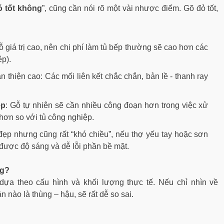
ó tốt không
”, cũng cần nói rõ một vài nhược điểm. Gõ đỏ tốt,
 giá trị cao, nên chi phí làm tủ bếp thường sẽ cao hơn các
p).
thiện cao: Các mối liên kết chắc chắn, bản lề - thanh ray
ệp
: Gỗ tự nhiên sẽ cần nhiều công đoạn hơn trong việc xử
 hơn so với tủ công nghiệp.
ẹp nhưng cũng rất “khó chiều”, nếu thợ yếu tay hoặc sơn
ược độ sáng và dễ lỗi phần bề mặt.
ng?
dựa theo cấu hình và khối lượng thực tế. Nếu chỉ nhìn về
 nào là thùng – hậu, sẽ rất dễ so sai.