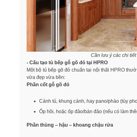
Cần lưu ý các chi tiế
- Cấu tạo tủ bếp gỗ gõ đỏ tại HPRO
Một bộ tủ bếp gõ đỏ chuẩn tại nội thất HPRO thư
vừa đẹp vừa bền:
Phần cốt gỗ gõ đỏ
Cánh tủ, khung cánh, hay pano/phào (tùy phon
Ốp hồi, hoặc ốp đảo/bán đảo (nếu có làm th
Phần thùng – hậu – khoang chậu rửa