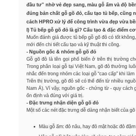
đầu tư” nhờ vẻ đẹp sang, màu gỗ ấm và độ bền n
đúng bản chất gỗ gõ đỏ, cấu tạo tủ bếp, cũng n
cách HPRO xử lý để công trình vừa đẹp vừa bền
I) Tủ bếp gỗ gõ đỏ là gì? Cấu tạo & đặc điểm c
Muốn đánh giá được tủ bếp gỗ gõ đỏ có tốt không, 
mới đến chi tiết cấu tạo và kỹ thuật thi công.
- Nguồn gốc & nhóm gỗ gõ đỏ
Gỗ gõ đỏ là tên gọi phổ biến ở trên thị trường 
Trong phân loại gỗ tại Việt Nam, gõ đỏ thường l
nhắc đến trong nhóm các loại gỗ “cao cấp” khi làm n
Trên thị trường, gõ đỏ sẽ có thể đến từ nhiều ngu
Nam Á). Vì vậy, nguồn gốc - chứng từ - quy cách 
ổn định và đúng với giá trị.
- Đặc trưng nhận diện gỗ gõ đỏ
Một số các nét đặc trưng dễ dàng nhận biết của gõ 
Màu gỗ ấm: đỏ nâu, hay đỏ mật hoặc đỏ đậm t