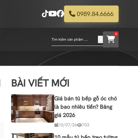
0989.84.6666
0
I
BÀI VIẾT MỚI
Giá bán tủ bếp gỗ óc chó
là bao nhiêu tiền? Bảng
giá 2026
10/07/26
703
10 mẫu tủ bếp treo tường