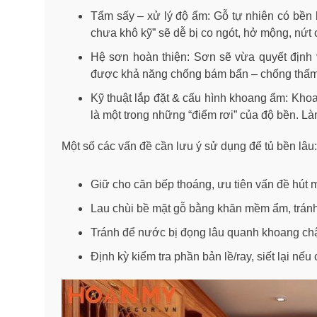
Tẩm sấy – xử lý độ ẩm: Gỗ tự nhiên có bền
chưa khô kỹ” sẽ dễ bị co ngót, hở mộng, nứt 
Hệ sơn hoàn thiện: Sơn sẽ vừa quyết định 
được khả năng chống bám bẩn – chống thấm
Kỹ thuật lắp đặt & cấu hình khoang ẩm: Kh
là một trong những “điểm rơi” của độ bền. Là
Một số các vấn đề cần lưu ý sử dụng để tủ bền lâu:
Giữ cho căn bếp thoáng, ưu tiên vấn đề hút 
Lau chùi bề mặt gỗ bằng khăn mềm ẩm, tránh
Tránh để nước bị đọng lâu quanh khoang ch
Định kỳ kiểm tra phần bản lề/ray, siết lại nếu 