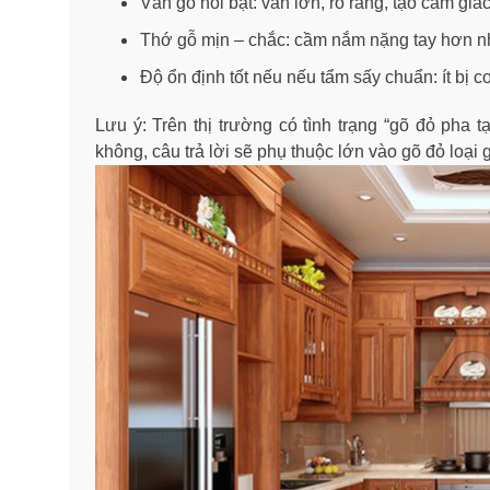
Vân gỗ nổi bật: vân lớn, rõ ràng, tạo cảm giác
Thớ gỗ mịn – chắc: cầm nắm nặng tay hơn nhi
Độ ổn định tốt nếu nếu tẩm sấy chuẩn: ít bị c
Lưu ý: Trên thị trường có tình trạng “gõ đỏ pha tạ
không, câu trả lời sẽ phụ thuộc lớn vào gõ đỏ loại 