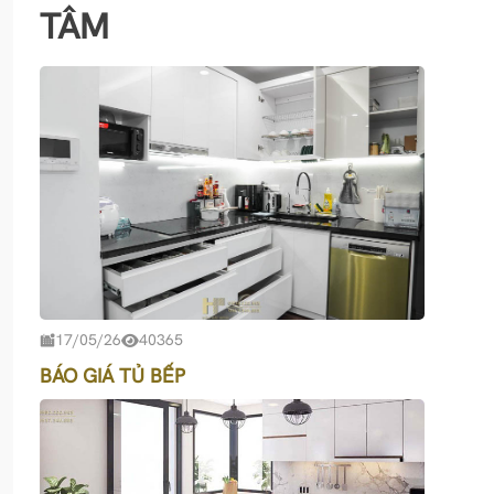
TÂM
17/05/26
40365
BÁO GIÁ TỦ BẾP