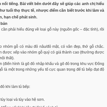
ổi tiếng. Bài viết bên dưới đây sẽ giúp các anh chị hiểu
hư tuổi thọ thực tế, nhược điểm cần biết trước khi làm và
, hạn chế phát sinh.
ơ bản
cần phải hiểu đúng về loại gỗ này (nguồn gốc – đặc tính), rồi
cho nhóm gỗ có màu đỏ nâu/đỏ mật, có vân đẹp, thớ gỗ chắc.
uôn được xếp vào nhóm gỗ quý có giá thành cao (thường được
ội thất).
ồn (điển hình là gõ đỏ nhập khẩu và gõ đỏ trong khu vực Đông
gỗ là một trong những yếu tố cực quan trọng để tủ bếp đạt độ
đỏ khi làm tủ bếp:
ùy loại và tùy vào hệ sơn.