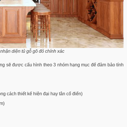
t nhận diện tủ gỗ gõ đỏ chính xác
ờng sẽ được cấu hình theo 3 nhóm hạng mục để đảm bảo tính
g cách thiết kế hiện đại hay tân cổ điển)
êm)