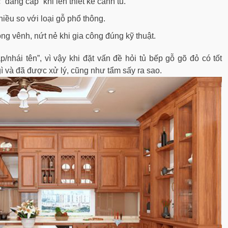
 “đẳng cấp” khi lên thiết kế cánh tủ.
ều so với loại gỗ phổ thông.
ong vênh, nứt nẻ khi gia công đúng kỹ thuật.
p/nhái tên”, vì vậy khi đặt vấn đề hỏi tủ bếp gỗ gõ đỏ có tốt
gì và đã được xử lý, cũng như tẩm sấy ra sao.