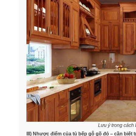
Lưu ý trong cách
III) Nhược điểm của tủ bếp gỗ gõ đỏ – cần biết 