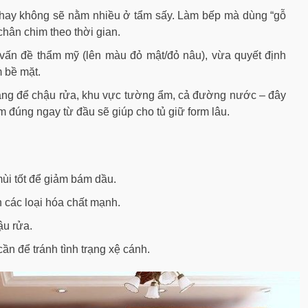
 hay không sẽ nằm nhiều ở tẩm sấy. Làm bếp mà dùng “gỗ
chân chim theo thời gian.
vấn đề thẩm mỹ (lên màu đỏ mật/đỏ nâu), vừa quyết định
 bề mặt.
oang để chậu rửa, khu vực tường ẩm, cả đường nước – đây
m đúng ngay từ đầu sẽ giúp cho tủ giữ form lâu.
mùi tốt để giảm bám dầu.
 các loại hóa chất mạnh.
ậu rửa.
cần để tránh tình trạng xệ cánh.