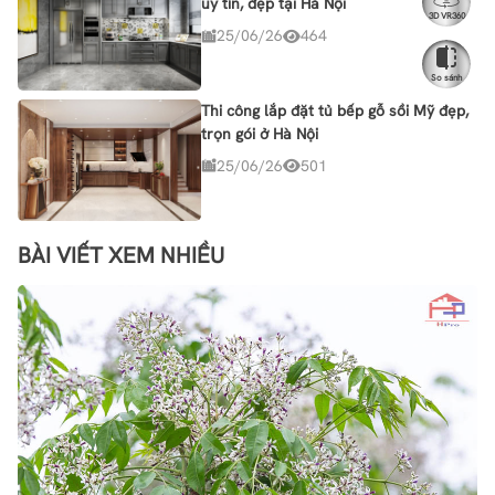
uy tín, đẹp tại Hà Nội
3D VR360
25/06/26
464
So sánh
Thi công lắp đặt tủ bếp gỗ sồi Mỹ đẹp,
trọn gói ở Hà Nội
25/06/26
501
BÀI VIẾT XEM NHIỀU