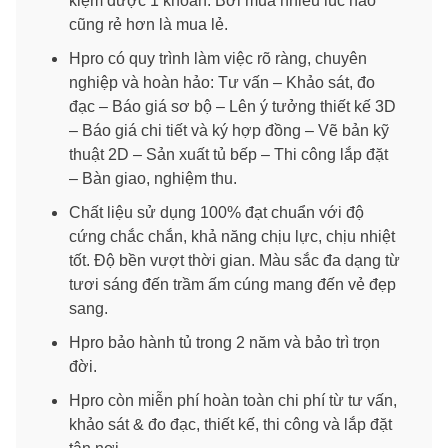
kiệm được 1 khoản. Bởi mua nhiều lúc nào
cũng rẻ hơn là mua lẻ.
Hpro có quy trình làm việc rõ ràng, chuyên
nghiệp và hoàn hảo: Tư vấn – Khảo sát, đo
đạc – Báo giá sơ bộ – Lên ý tưởng thiết kế 3D
– Báo giá chi tiết và ký hợp đồng – Vẽ bản kỹ
thuật 2D – Sản xuất tủ bếp – Thi công lắp đặt
– Bàn giao, nghiệm thu.
Chất liệu sử dụng 100% đạt chuẩn với độ
cứng chắc chắn, khả năng chịu lực, chịu nhiệt
tốt. Độ bền vượt thời gian. Màu sắc đa dạng từ
tươi sáng đến trầm ấm cúng mang đến vẻ đẹp
sang.
Hpro bảo hành tủ trong 2 năm và bảo trì trọn
đời.
Hpro còn miễn phí hoàn toàn chi phí từ tư vấn,
khảo sát & đo đạc, thiết kế, thi công và lắp đặt